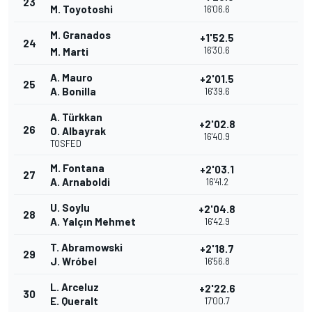
23
M. Toyotoshi
16'06.6
M. Granados
+1'52.5
24
16'30.6
M. Marti
A. Mauro
+2'01.5
25
A. Bonilla
16'39.6
A. Türkkan
+2'02.8
26
O. Albayrak
16'40.9
TOSFED
M. Fontana
+2'03.1
27
A. Arnaboldi
16'41.2
U. Soylu
+2'04.8
28
A. Yalçın Mehmet
16'42.9
T. Abramowski
+2'18.7
29
J. Wróbel
16'56.8
L. Arceluz
+2'22.6
30
E. Queralt
17'00.7