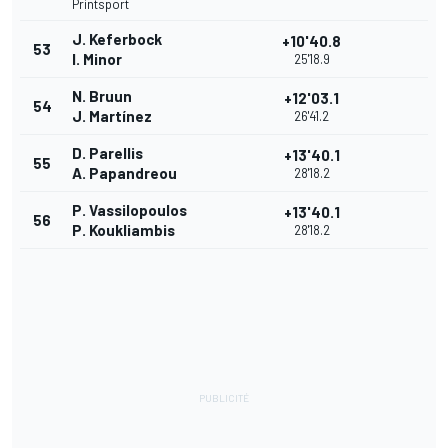
Printsport
J. Keferbock
+10'40.8
53
I. Minor
25'18.9
N. Bruun
+12'03.1
54
J. Martínez
26'41.2
D. Parellis
+13'40.1
55
A. Papandreou
28'18.2
P. Vassilopoulos
+13'40.1
56
P. Koukliambis
28'18.2