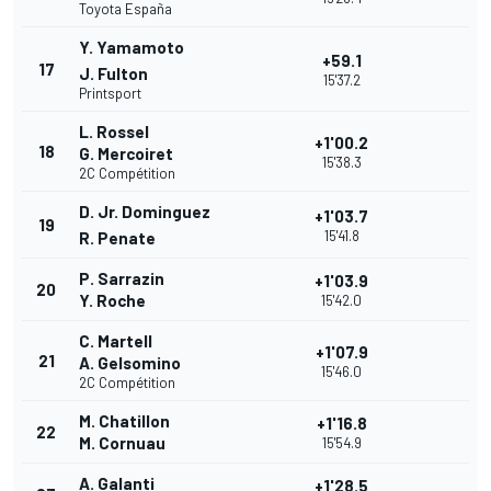
Toyota España
Y. Yamamoto
+59.1
17
J. Fulton
15'37.2
Printsport
L. Rossel
+1'00.2
18
G. Mercoiret
15'38.3
2C Compétition
D. Jr. Dominguez
+1'03.7
19
15'41.8
R. Penate
P. Sarrazin
+1'03.9
20
Y. Roche
15'42.0
C. Martell
+1'07.9
21
A. Gelsomino
15'46.0
2C Compétition
M. Chatillon
+1'16.8
22
M. Cornuau
15'54.9
A. Galanti
+1'28.5