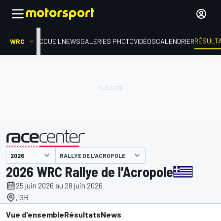
RÉSULT
WRC
ACCUEIL
NEWS
GALERIES PHOTO
VIDÉOS
CALENDRIER
RALLYE DE L'ACROPOLE
présenté par
2026 WRC Rallye de l'Acropole
25 juin 2026 au 28 juin 2026
, GR
Vue d'ensemble
Résultats
News