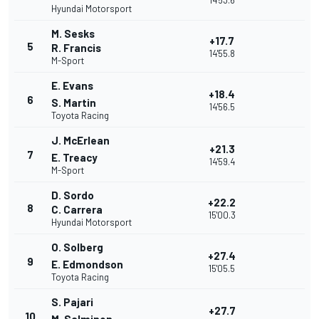
14'53.6
Hyundai Motorsport
M. Sesks
+17.7
5
R. Francis
14'55.8
M-Sport
E. Evans
+18.4
6
S. Martin
14'56.5
Toyota Racing
J. McErlean
+21.3
7
E. Treacy
14'59.4
M-Sport
D. Sordo
+22.2
8
C. Carrera
15'00.3
Hyundai Motorsport
O. Solberg
+27.4
9
E. Edmondson
15'05.5
Toyota Racing
S. Pajari
+27.7
10