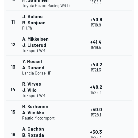
M. Salminen
15'05.8
Toyota Gazoo Racing WRT2
J. Solans
+40.8
11
R. Sanjuan
15'18.9
PH.Ph
A. Mikkelsen
+41.4
12
J. Listerud
15'19.5
Toksport WRT
Y. Rossel
+43.2
13
A. Dunand
15'21.3
Lancia Corse HF
R. Virves
+48.2
14
J. Viilo
15'26.3
Toksport WRT
R. Korhonen
+50.0
15
A. Viinikka
15'28.1
Rautio Motorsport
A. Cachón
+50.3
16
B. Rozada
15'28.4