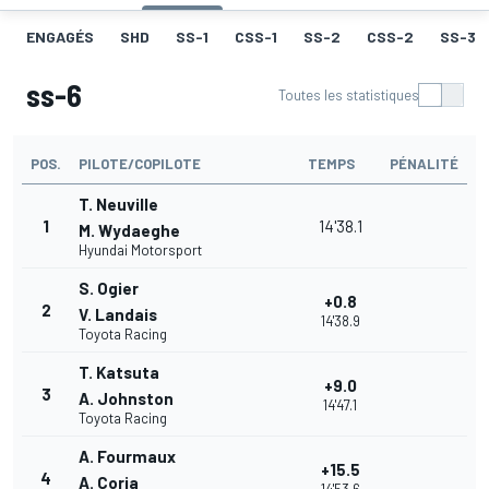
ENGAGÉS
SHD
SS-1
CSS-1
SS-2
CSS-2
SS-3
ss-6
Toutes les statistiques
POS.
PILOTE/COPILOTE
TEMPS
PÉNALITÉ
T. Neuville
1
14'38.1
M. Wydaeghe
Hyundai Motorsport
S. Ogier
+0.8
2
V. Landais
14'38.9
Toyota Racing
T. Katsuta
+9.0
3
A. Johnston
14'47.1
Toyota Racing
A. Fourmaux
+15.5
4
A. Coria