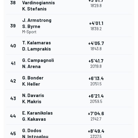
+3'51.7
38
Vardinogiannis
18'29.8
K. Stefanis
J. Armstrong
+4'01.1
39
S. Byrne
18'39.2
M-Sport
T. Kalamaras
+4'05.7
40
D. Lamprakis
18'43.8
G. Campagnoli
+5'41.7
41
N. Arena
20'19.8
G. Bonder
+6'13.4
42
K. Heller
20'51.5
N. Davaris
+6'21.4
43
K. Makris
20'59.5
E. Karanikolas
+7'04.6
44
G. Kakavas
21'42.7
G. Dodos
+8'49.4
45
N. Intzoglou
23'27.5