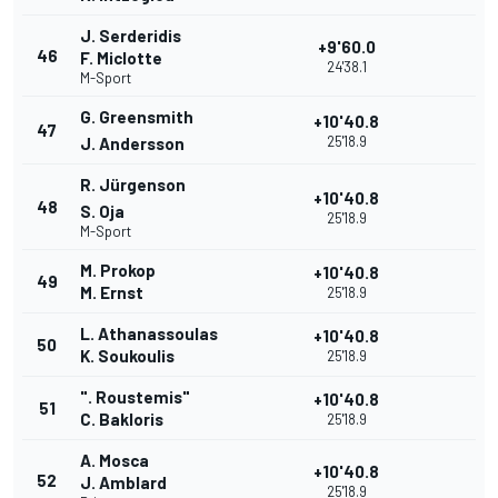
J. Serderidis
+9'60.0
46
F. Miclotte
24'38.1
M-Sport
G. Greensmith
+10'40.8
47
25'18.9
J. Andersson
R. Jürgenson
+10'40.8
48
S. Oja
25'18.9
M-Sport
M. Prokop
+10'40.8
49
M. Ernst
25'18.9
L. Athanassoulas
+10'40.8
50
K. Soukoulis
25'18.9
". Roustemis"
+10'40.8
51
C. Bakloris
25'18.9
A. Mosca
+10'40.8
52
J. Amblard
25'18.9