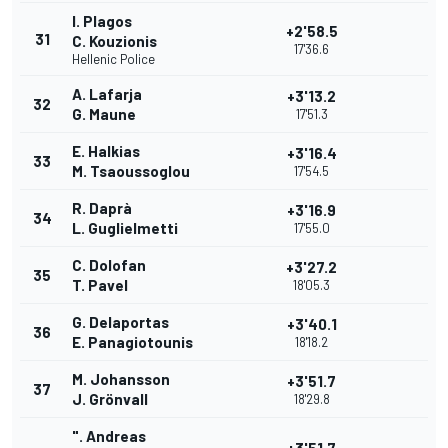
I. Plagos
+2'58.5
31
C. Kouzionis
17'36.6
Hellenic Police
A. Lafarja
+3'13.2
32
G. Maune
17'51.3
E. Halkias
+3'16.4
33
M. Tsaoussoglou
17'54.5
R. Daprà
+3'16.9
34
L. Guglielmetti
17'55.0
C. Dolofan
+3'27.2
35
T. Pavel
18'05.3
G. Delaportas
+3'40.1
36
E. Panagiotounis
18'18.2
M. Johansson
+3'51.7
37
J. Grönvall
18'29.8
". Andreas