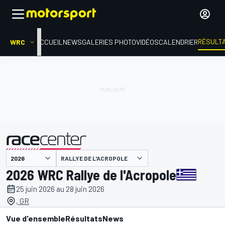
RÉSULT
WRC
ACCUEIL
NEWS
GALERIES PHOTO
VIDÉOS
CALENDRIER
RALLYE DE L'ACROPOLE
présenté par
2026 WRC Rallye de l'Acropole
25 juin 2026 au 28 juin 2026
, GR
Vue d'ensemble
Résultats
News