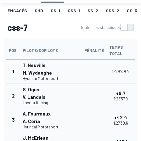
ENGAGÉS
SHD
SS-1
CSS-1
SS-2
CSS-2
SS-3
css-7
Toutes les statistiques
TEMPS
POS.
PILOTE/COPILOTE
PÉNALITÉ
TOTAL
T. Neuville
1
1:26'48.2
M. Wydaeghe
Hyundai Motorsport
S. Ogier
+9.7
2
V. Landais
1:26'57.9
Toyota Racing
A. Fourmaux
+42.4
3
A. Coria
1:27'30.6
Hyundai Motorsport
J. McErlean