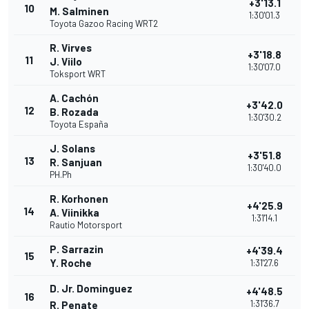
+3'13.1
10
M. Salminen
1:30'01.3
Toyota Gazoo Racing WRT2
R. Virves
+3'18.8
11
J. Viilo
1:30'07.0
Toksport WRT
A. Cachón
+3'42.0
12
B. Rozada
1:30'30.2
Toyota España
J. Solans
+3'51.8
13
R. Sanjuan
1:30'40.0
PH.Ph
R. Korhonen
+4'25.9
14
A. Viinikka
1:31'14.1
Rautio Motorsport
P. Sarrazin
+4'39.4
15
Y. Roche
1:31'27.6
D. Jr. Dominguez
+4'48.5
16
1:31'36.7
R. Penate