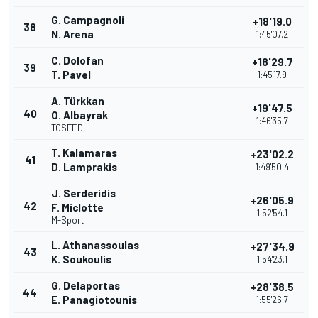
G. Campagnoli
+18'19.0
38
N. Arena
1:45'07.2
C. Dolofan
+18'29.7
39
T. Pavel
1:45'17.9
A. Türkkan
+19'47.5
40
O. Albayrak
1:46'35.7
TOSFED
T. Kalamaras
+23'02.2
41
D. Lamprakis
1:49'50.4
J. Serderidis
+26'05.9
42
F. Miclotte
1:52'54.1
M-Sport
L. Athanassoulas
+27'34.9
43
K. Soukoulis
1:54'23.1
G. Delaportas
+28'38.5
44
E. Panagiotounis
1:55'26.7