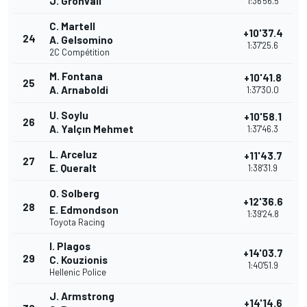
J. Grönvall
1:36'56.5
C. Martell
+10'37.4
24
A. Gelsomino
1:37'25.6
2C Compétition
M. Fontana
+10'41.8
25
A. Arnaboldi
1:37'30.0
U. Soylu
+10'58.1
26
A. Yalçın Mehmet
1:37'46.3
L. Arceluz
+11'43.7
27
E. Queralt
1:38'31.9
O. Solberg
+12'36.6
28
E. Edmondson
1:39'24.8
Toyota Racing
I. Plagos
+14'03.7
29
C. Kouzionis
1:40'51.9
Hellenic Police
J. Armstrong
+14'14.6