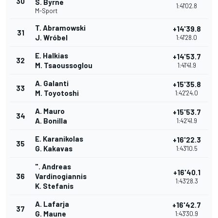
30
S. Byrne
1:41'02.8
M-Sport
T. Abramowski
+14'39.8
31
J. Wróbel
1:41'28.0
E. Halkias
+14'53.7
32
M. Tsaoussoglou
1:41'41.9
A. Galanti
+15'35.8
33
M. Toyotoshi
1:42'24.0
A. Mauro
+15'53.7
34
A. Bonilla
1:42'41.9
E. Karanikolas
+16'22.3
35
G. Kakavas
1:43'10.5
". Andreas
+16'40.1
36
Vardinogiannis
1:43'28.3
K. Stefanis
A. Lafarja
+16'42.7
37
G. Maune
1:43'30.9