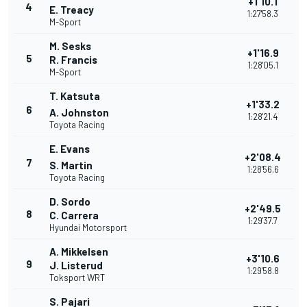
+1'10.1
4
E. Treacy
1:27'58.3
M-Sport
M. Sesks
+1'16.9
5
R. Francis
1:28'05.1
M-Sport
T. Katsuta
+1'33.2
6
A. Johnston
1:28'21.4
Toyota Racing
E. Evans
+2'08.4
7
S. Martin
1:28'56.6
Toyota Racing
D. Sordo
+2'49.5
8
C. Carrera
1:29'37.7
Hyundai Motorsport
A. Mikkelsen
+3'10.6
9
J. Listerud
1:29'58.8
Toksport WRT
S. Pajari