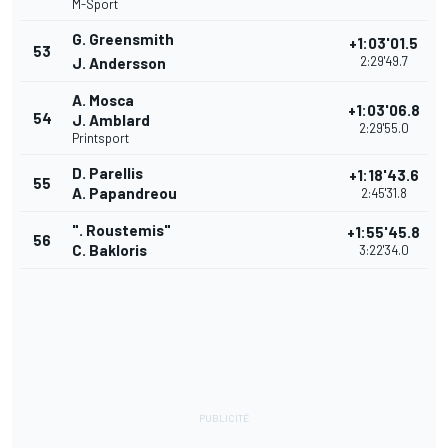
M-Sport
G. Greensmith
+1:03'01.5
53
2:29'49.7
J. Andersson
A. Mosca
+1:03'06.8
54
J. Amblard
2:29'55.0
Printsport
D. Parellis
+1:18'43.6
55
A. Papandreou
2:45'31.8
". Roustemis"
+1:55'45.8
56
C. Bakloris
3:22'34.0