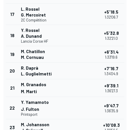
L. Rossel
+5'18.5
17
G. Mercoiret
1:32'06.7
2C Compétition
Y. Rossel
+5'32.8
18
A. Dunand
1:32'21.0
Lancia Corse HF
M. Chatillon
+6'31.4
19
M. Cornuau
1:33'19.6
R. Daprà
+7'16.7
20
L. Guglielmetti
1:34'04.9
M. Granados
+9'39.1
21
1:36'27.3
M. Marti
Y. Yamamoto
+9'47.7
22
J. Fulton
1:36'35.9
Printsport
M. Johansson
+10'08.3
23