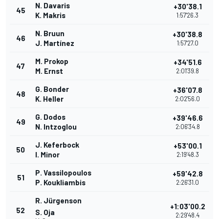
N. Davaris
+30'38.1
45
K. Makris
1:57'26.3
N. Bruun
+30'38.8
46
J. Martínez
1:57'27.0
M. Prokop
+34'51.6
47
M. Ernst
2:01'39.8
G. Bonder
+36'07.8
48
K. Heller
2:02'56.0
G. Dodos
+39'46.6
49
N. Intzoglou
2:06'34.8
J. Keferbock
+53'00.1
50
I. Minor
2:19'48.3
P. Vassilopoulos
+59'42.8
51
P. Koukliambis
2:26'31.0
R. Jürgenson
+1:03'00.2
52
S. Oja
2:29'48.4