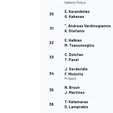
Hellenic Police
E. Karanikolas
30
G. Kakavas
". Andreas Vardinogiannis
31
K. Stefanis
E. Halkias
32
M. Tsaoussoglou
C. Dolofan
33
T. Pavel
J. Serderidis
34
F. Miclotte
M-Sport
N. Bruun
35
J. Martínez
T. Kalamaras
36
D. Lamprakis