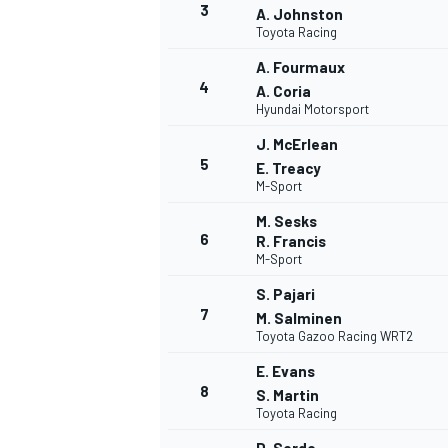
3
A. Johnston
Toyota Racing
WRC
A. Fourmaux
4
A. Coria
Hyundai Motorsport
J. McErlean
5
E. Treacy
M-Sport
M. Sesks
6
R. Francis
M-Sport
S. Pajari
7
M. Salminen
Toyota Gazoo Racing WRT2
WEC
E. Evans
8
S. Martin
Toyota Racing