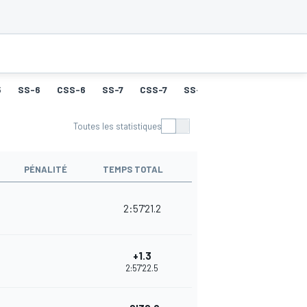
5
SS-6
CSS-6
SS-7
CSS-7
SS-8
CSS-8
SS-9
Toutes les statistiques
PÉNALITÉ
TEMPS TOTAL
2:57'21.2
+1.3
2:57'22.5