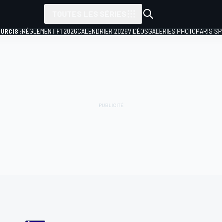
TOUTES LES SÉRIES
URCIS :
RÈGLEMENT F1 2026
CALENDRIER 2026
VIDÉOS
GALERIES PHOTO
PARIS S