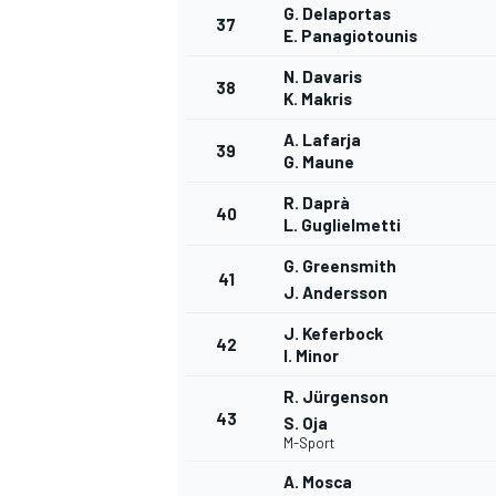
G. Delaportas
37
E. Panagiotounis
N. Davaris
38
K. Makris
A. Lafarja
39
G. Maune
R. Daprà
40
L. Guglielmetti
G. Greensmith
41
J. Andersson
J. Keferbock
42
I. Minor
R. Jürgenson
43
S. Oja
M-Sport
A. Mosca