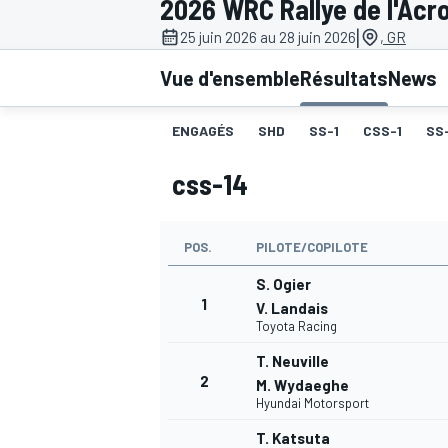
2026 WRC Rallye de l'Acr
|
25 juin 2026 au 28 juin 2026
, GR
Vue d'ensemble
Résultats
News
ENGAGÉS
SHD
SS-1
CSS-1
SS
MOTOGP
css-14
POS.
PILOTE/COPILOTE
S. Ogier
1
V. Landais
Toyota Racing
T. Neuville
2
M. Wydaeghe
Hyundai Motorsport
T. Katsuta