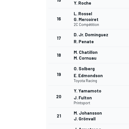
15
Y. Roche
L. Rossel
16
G. Mercoiret
2C Compétition
D. Jr. Dominguez
17
R. Penate
M. Chatillon
18
M. Cornuau
O. Solberg
19
E. Edmondson
Toyota Racing
Y. Yamamoto
20
J. Fulton
Printsport
M. Johansson
21
J. Grönvall