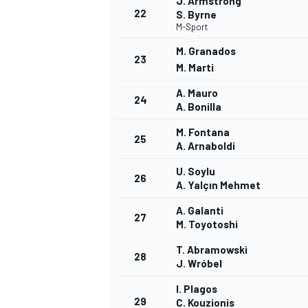
J. Armstrong
22
S. Byrne
M-Sport
M. Granados
23
M. Marti
AUTRES CHAMPIONNATS
A. Mauro
24
A. Bonilla
M. Fontana
25
A. Arnaboldi
U. Soylu
26
A. Yalçın Mehmet
A. Galanti
27
M. Toyotoshi
T. Abramowski
28
J. Wróbel
I. Plagos
29
C. Kouzionis