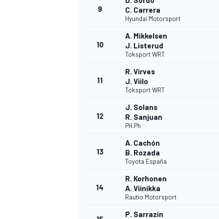
D. Sordo
9
C. Carrera
Hyundai Motorsport
A. Mikkelsen
10
J. Listerud
Toksport WRT
R. Virves
11
J. Viilo
Toksport WRT
J. Solans
12
R. Sanjuan
PH.Ph
A. Cachón
13
B. Rozada
Toyota España
R. Korhonen
14
A. Viinikka
Rautio Motorsport
P. Sarrazin