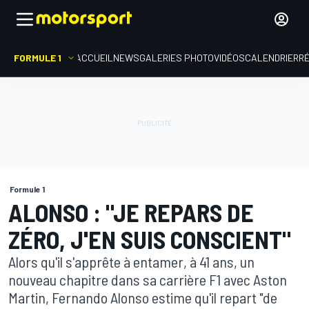
FORMULE 1
ACCUEIL
NEWS
GALERIES PHOTO
VIDÉOS
CALENDRIER
R
Formule 1
ALONSO : "JE REPARS DE
ZÉRO, J'EN SUIS CONSCIENT"
Alors qu'il s'apprête à entamer, à 41 ans, un
nouveau chapitre dans sa carrière F1 avec Aston
Martin, Fernando Alonso estime qu'il repart "de