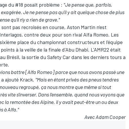
tage du #18 posait problème :
"Je pense que, parfois,
eu exagérée. Je ne pense pas qu'il y ait quelque chose de plus
ense qu'il n'y a rien de grave."
se sont pas recroisés en course, Aston Martin n'est
 Interlagos, contre deux pour son rival Alfa Romeo. Les
 sixième place du
championnat constructeurs
et l'équipe
points à la veille de la finale d'Abu Dhabi. L'AMR22 était
au Brésil, la sortie du Safety Car dans les derniers tours a
erte.
vions battre [Alfa Romeo] parce que nous avons passé une
, a ajouté Krack.
"Mais en étant privés des pneus tendres
à nouveau regroupé, ça nous montre que même si tout
très vite s'inverser. Dans l'ensemble, quand nous voyons que
vec la remontée des Alpine, il y avait peut-être un ou deux
s à Alfa."
Avec Adam Cooper