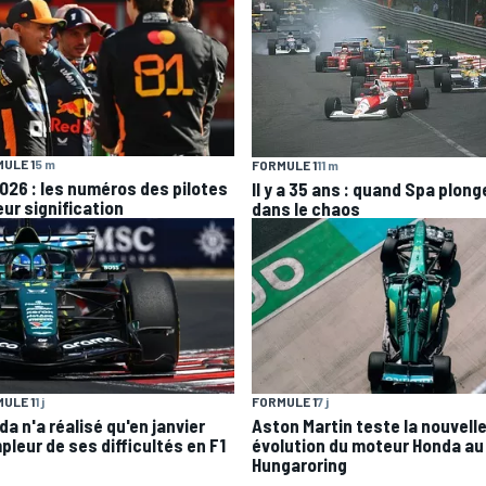
ULE 1
5 m
FORMULE 1
11 m
2026 : les numéros des pilotes
Il y a 35 ans : quand Spa plong
eur signification
dans le chaos
ULE 1
1 j
FORMULE 1
7 j
a n'a réalisé qu'en janvier
Aston Martin teste la nouvell
pleur de ses difficultés en F1
évolution du moteur Honda au
Hungaroring