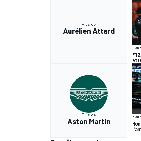
Plus de
Aurélien Attard
FORM
F1 
et l
Plus de
FORM
Aston Martin
Hond
l'am