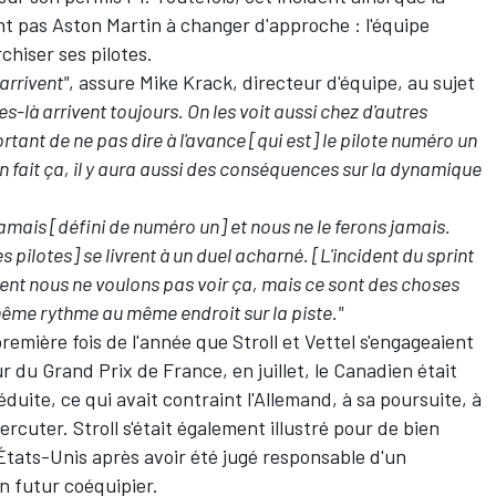
nt pas
Aston Martin
à changer d'approche : l'équipe
chiser ses pilotes.
arrivent"
, assure Mike Krack, directeur d'équipe, au sujet
s-là arrivent toujours. On les voit aussi chez d'autres
ortant de ne pas dire à l'avance [qui est] le pilote numéro un
on fait ça, il y aura aussi des conséquences sur la dynamique
jamais [défini de numéro un] et nous ne le ferons jamais.
pilotes] se livrent à un duel acharné. [L'incident du sprint
nt nous ne voulons pas voir ça, mais ce sont des choses
même rythme au même endroit sur la piste."
 première fois de l'année que Stroll et Vettel s'engageaient
r du Grand Prix de France, en juillet, le Canadien était
éduite, ce qui avait contraint l'Allemand, à sa poursuite, à
rcuter. Stroll s'était également illustré pour de bien
États-Unis après avoir été jugé responsable d'un
on futur coéquipier.