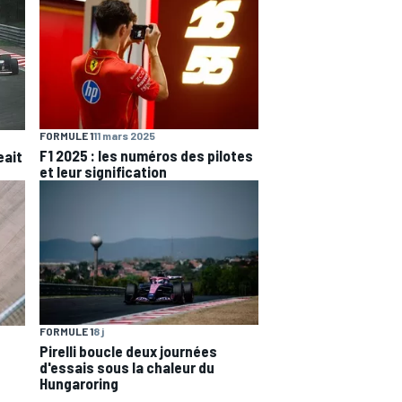
FORMULE 1
11 mars 2025
F1 2025 : les numéros des pilotes
eait
et leur signification
FORMULE 1
8 j
Pirelli boucle deux journées
e
d'essais sous la chaleur du
Hungaroring