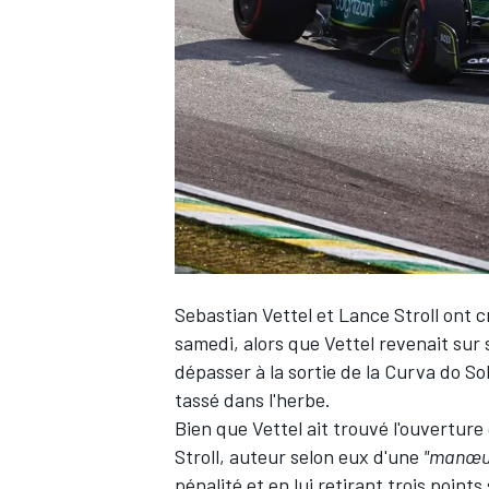
WRC
Sebastian Vettel
et
Lance Stroll
ont cr
samedi, alors que Vettel revenait sur s
dépasser à la sortie de la Curva do Sol
WEC
tassé dans l'herbe.
Bien que Vettel ait trouvé l'ouverture
Stroll, auteur selon eux d'une
"manœu
pénalité et en lui retirant trois points