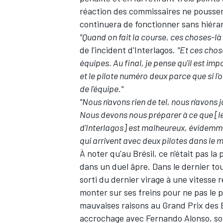
réaction des commissaires ne pousse
continuera de fonctionner sans hiérar
"Quand on fait la course, ces choses-là 
de l'incident d'Interlagos.
"Et ces chose
équipes. Au final, je pense qu'il est imp
et le pilote numéro deux parce que si l'
de l'équipe."
"Nous n'avons rien de tel, nous n'avons 
Nous devons nous préparer à ce que [les 
d'Interlagos] est malheureux, évidemme
qui arrivent avec deux pilotes dans le 
À noter qu'au Brésil, ce n'était pas la
dans un duel âpre. Dans le dernier tou
sorti du dernier virage à une vitesse r
monter sur ses freins pour ne pas le pe
mauvaises raisons au Grand Prix des 
accrochage avec
Fernando Alonso
, s