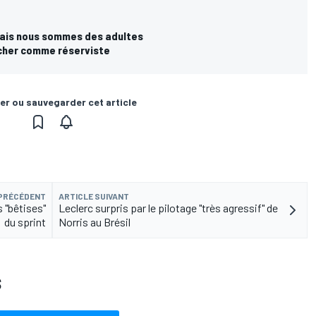
mais nous sommes des adultes
cher comme réserviste
er ou sauvegarder cet article
 PRÉCÉDENT
ARTICLE SUIVANT
s "bêtises"
Leclerc surpris par le pilotage "très agressif" de
du sprint
Norris au Brésil
S