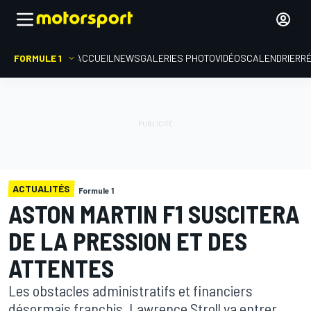
FORMULE 1
ACCUEIL
NEWS
GALERIES PHOTO
VIDÉOS
CALENDRIER
R
ACTUALITÉS
Formule 1
ASTON MARTIN F1 SUSCITERA
DE LA PRESSION ET DES
ATTENTES
Les obstacles administratifs et financiers
désormais franchis, Lawrence Stroll va entrer