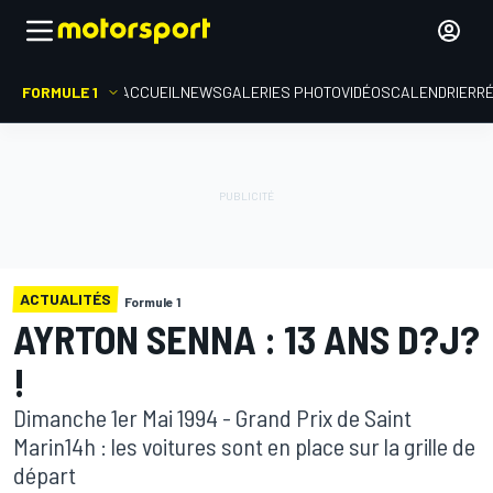
FORMULE 1
ACCUEIL
NEWS
GALERIES PHOTO
VIDÉOS
CALENDRIER
R
ACTUALITÉS
Formule 1
AYRTON SENNA : 13 ANS D?J?
!
Dimanche 1er Mai 1994 - Grand Prix de Saint
Marin14h : les voitures sont en place sur la grille de
départ