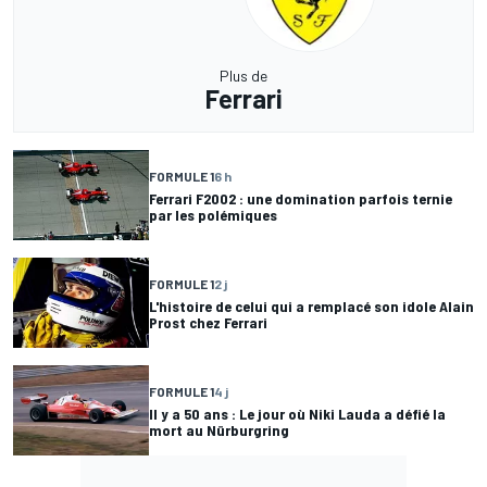
Plus de
Ferrari
FORMULE 1
6 h
Ferrari F2002 : une domination parfois ternie
par les polémiques
FORMULE 1
2 j
L'histoire de celui qui a remplacé son idole Alain
Prost chez Ferrari
FORMULE 1
4 j
Il y a 50 ans : Le jour où Niki Lauda a défié la
mort au Nürburgring