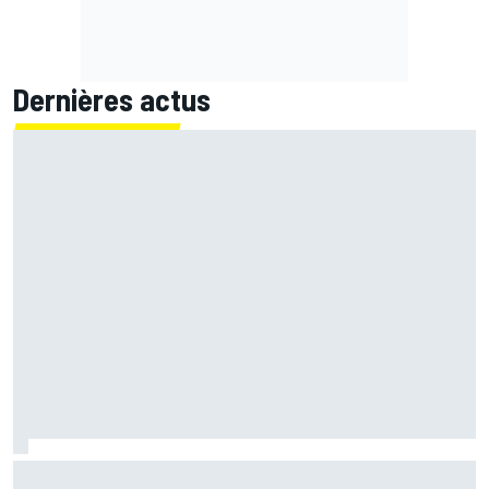
Dernières actus
Marc Márquez démuni face à sa perte de rythme : "Nous