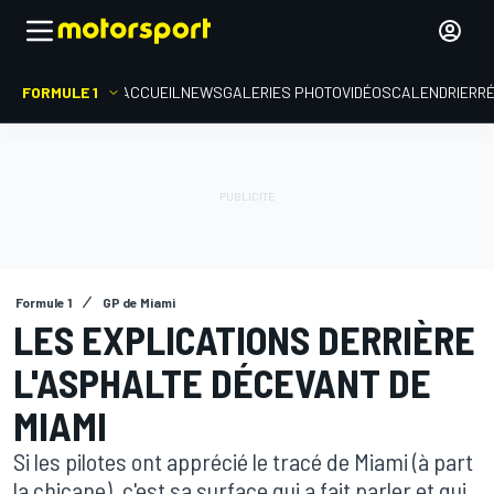
FORMULE 1
ACCUEIL
NEWS
GALERIES PHOTO
VIDÉOS
CALENDRIER
R
Formule 1
GP de Miami
LES EXPLICATIONS DERRIÈRE
L'ASPHALTE DÉCEVANT DE
MIAMI
Si les pilotes ont apprécié le tracé de Miami (à part
la chicane), c'est sa surface qui a fait parler et qui