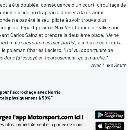
tact a été doublée,
conséquence d'un court-circuitage de
 huitième place au drapeau à damier à la onzième.
nde n'a pas été le seul pilote à avoir trouvé plus
 virage au départ puisque
Max Verstappen
a réalisé une
evant
Carlos Sainz
et prendre la deuxième place.
"Je ne
épart mais nous sommes bien partis"
, a indiqué celui qui a
t le poleman
Charles Leclerc
.
"J'ai vu l'opportunité de
age donc j'ai essayé et, heureusement, ça a marché."
Avec Luke Smith
 pour l'accrochage avec Norris
étais physiquement à 50%"