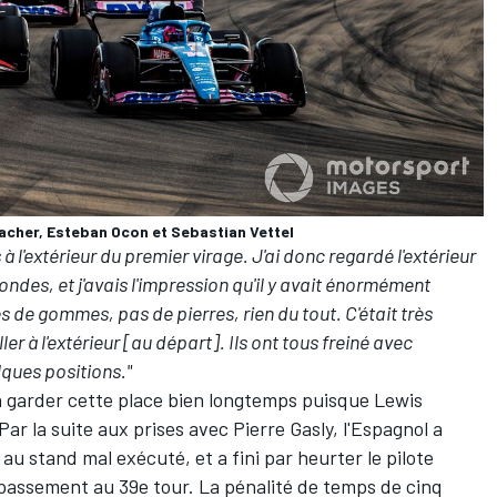
acher, Esteban Ocon et Sebastian Vettel
l'extérieur du premier virage. J'ai donc regardé l'extérieur
ndes, et j'avais l'impression qu'il y avait énormément
es de gommes, pas de pierres, rien du tout. C'était très
ller à l'extérieur [au départ]. Ils ont tous freiné avec
elques positions."
à garder cette place bien longtemps puisque
Lewis
 Par la suite aux prises avec
Pierre Gasly
, l'Espagnol a
au stand mal exécuté, et a fini par heurter le pilote
épassement au 39e tour. La pénalité de temps de cinq