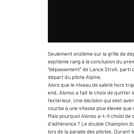
WRC
Seulement onzième sur la grille de d
septième rang à la conclusion du prem
"dépassement" de
Lance Stroll
, parti 
départ du pilote
Alpine
.
Alors que le niveau de saleté hors tra
end, Alonso a fait le choix de quitter 
l'extérieur. Une décision qui s'est avé
WEC
courbe à une vitesse plus élevée que s
Mais pourquoi Alonso a-t-il choisi de q
d'adhérence ? Le double Champion du m
lors de la parade des pilotes. Durant l