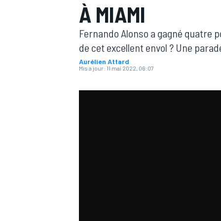
À MIAMI
Fernando Alonso a gagné quatre po
de cet excellent envol ? Une parad
Aurélien Attard
Mis à jour:
11 mai 2022, 06:07
MOTOGP