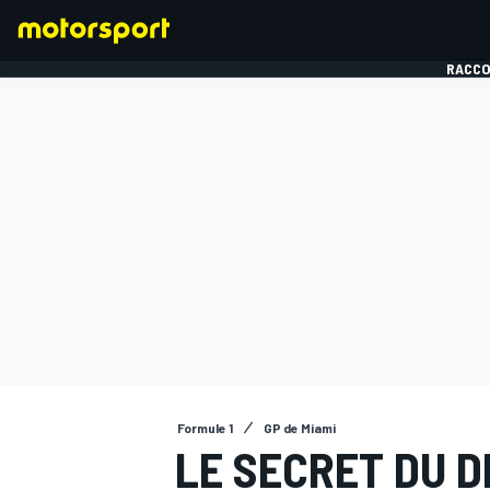
RACCO
FORMULE 1
Formule 1
GP de Miami
LE SECRET DU D