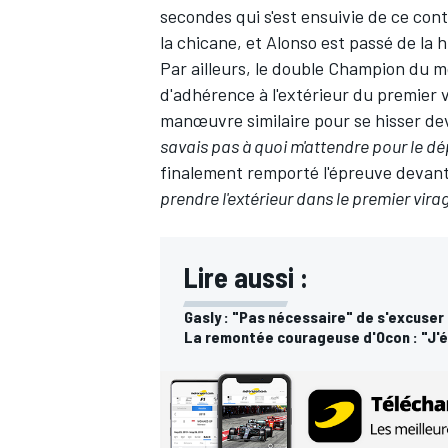
secondes qui s'est ensuivie de ce con
la chicane
, et Alonso est passé de la
Par ailleurs, le double Champion du mo
d'adhérence à l'extérieur du premier
manœuvre similaire pour se hisser d
AUTRES CHAMPIONNATS
savais pas à quoi m'attendre pour le d
finalement remporté l'épreuve devan
prendre l'extérieur dans le premier vir
Lire aussi :
Gasly : "Pas nécessaire" de s'excuser
La remontée courageuse d'Ocon : "J'