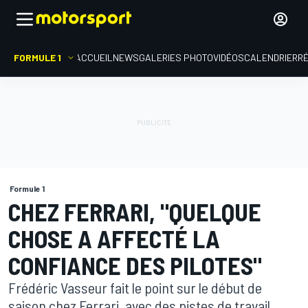
FORMULE 1
ACCUEIL
NEWS
GALERIES PHOTO
VIDÉOS
CALENDRIER
R
Formule 1
CHEZ FERRARI, "QUELQUE
CHOSE A AFFECTÉ LA
CONFIANCE DES PILOTES"
Frédéric Vasseur fait le point sur le début de
saison chez Ferrari, avec des pistes de travail