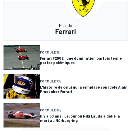
Plus de
Ferrari
FORMULE 1
1 j
Ferrari F2002 : une domination parfois ternie
par les polémiques
FORMULE 1
3 j
L'histoire de celui qui a remplacé son idole Alain
Prost chez Ferrari
FORMULE 1
5 j
Il y a 50 ans : Le jour où Niki Lauda a défié la
mort au Nürburgring