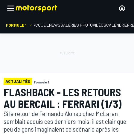
FORMULE 1
ACCUEIL
NEWS
GALERIES PHOTO
VIDÉOS
CALENDRIER
R
ACTUALITÉS
Formule 1
FLASHBACK - LES RETOURS
AU BERCAIL : FERRARI (1/3)
Si le retour de Fernando Alonso chez McLaren
semblait acquis ces derniers mois, il est clair que
peu de gens imaginaient ce scénario après les