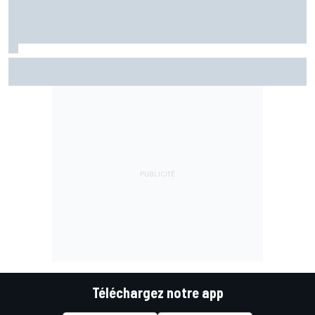
Marc Márquez assume enfin : "Le favori, c'est moi, non ?"
Téléchargez notre app