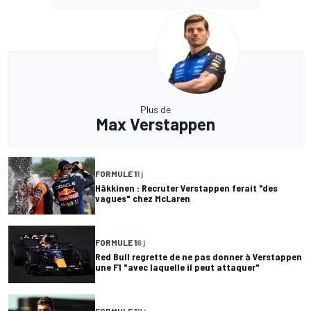
Plus de
Max Verstappen
FORMULE 1
1 j
Häkkinen : Recruter Verstappen ferait "des
vagues" chez McLaren
FORMULE 1
6 j
Red Bull regrette de ne pas donner à Verstappen
une F1 "avec laquelle il peut attaquer"