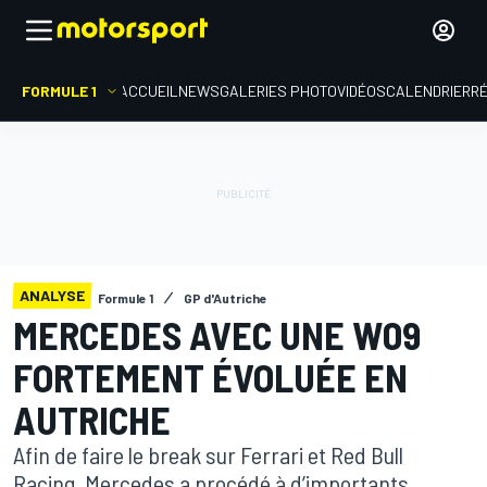
FORMULE 1
ACCUEIL
NEWS
GALERIES PHOTO
VIDÉOS
CALENDRIER
R
ANALYSE
Formule 1
GP d'Autriche
MERCEDES AVEC UNE W09
FORTEMENT ÉVOLUÉE EN
AUTRICHE
Afin de faire le break sur Ferrari et Red Bull
Racing, Mercedes a procédé à d’importants