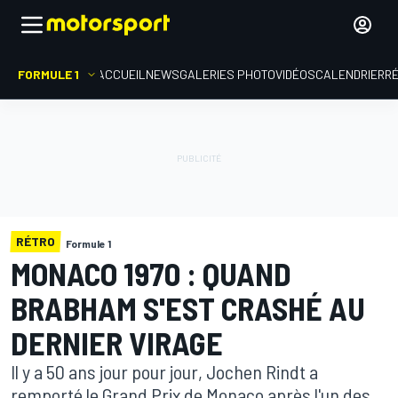
FORMULE 1
ACCUEIL
NEWS
GALERIES PHOTO
VIDÉOS
CALENDRIER
R
RÉTRO
Formule 1
MONACO 1970 : QUAND
BRABHAM S'EST CRASHÉ AU
DERNIER VIRAGE
Il y a 50 ans jour pour jour, Jochen Rindt a
remporté le Grand Prix de Monaco après l'un des