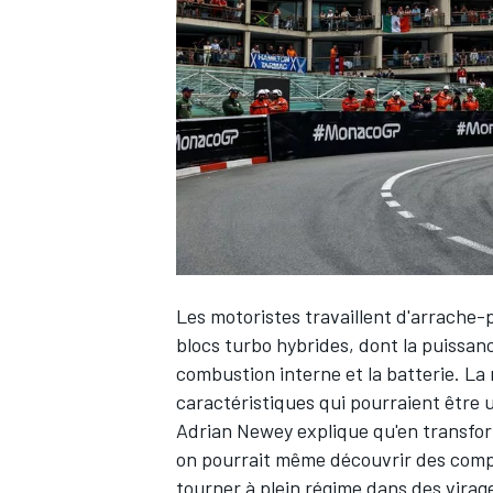
WRC
Les motoristes travaillent d'arrache-
blocs turbo hybrides, dont la puissan
combustion interne et la batterie. La 
WEC
caractéristiques qui pourraient être u
Adrian Newey explique qu'en transfor
on pourrait même découvrir des compo
tourner à plein régime dans des virage