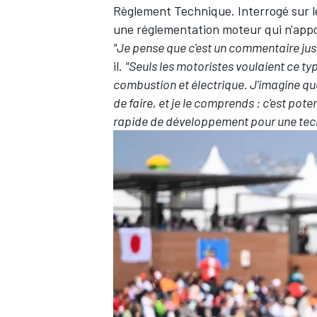
Règlement Technique. Interrogé sur l
une réglementation moteur qui n'appor
"Je pense que c'est un commentaire ju
il.
"Seuls les motoristes voulaient ce t
combustion et électrique. J'imagine que
AUTRES CHAMPIONNATS
de faire, et je le comprends : c'est pot
rapide de développement pour une tec