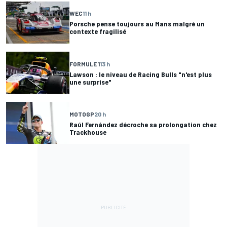
WEC
11 h
Porsche pense toujours au Mans malgré un
contexte fragilisé
FORMULE 1
13 h
Lawson : le niveau de Racing Bulls "n'est plus
une surprise"
MOTOGP
20 h
Raúl Fernández décroche sa prolongation chez
Trackhouse