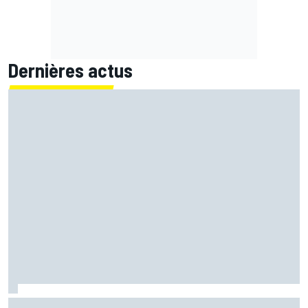
Dernières actus
Ferrari F2002 : une domination parfois ternie par les