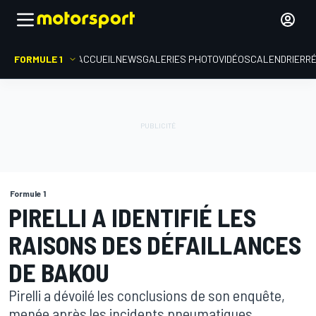
FORMULE 1
ACCUEIL
NEWS
GALERIES PHOTO
VIDÉOS
CALENDRIER
R
Formule 1
PIRELLI A IDENTIFIÉ LES
RAISONS DES DÉFAILLANCES
DE BAKOU
Pirelli a dévoilé les conclusions de son enquête,
menée après les incidents pneumatiques