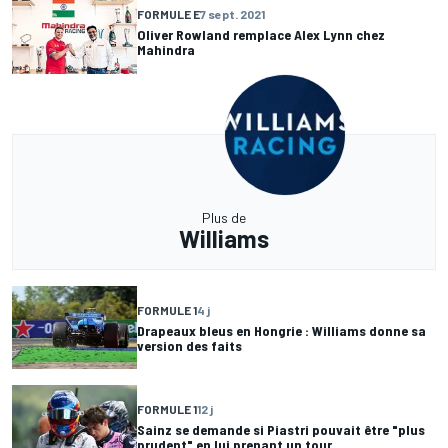
FORMULE E
7 sept. 2021
Oliver Rowland remplace Alex Lynn chez
Mahindra
Plus de
Williams
FORMULE 1
4 j
Drapeaux bleus en Hongrie : Williams donne sa
version des faits
FORMULE 1
12 j
Sainz se demande si Piastri pouvait être "plus
prudent" en lui prenant un tour