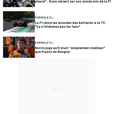
pleuré" : Ocon revient sur son année loin de la F1
FORMULE 1
9 j
La F1 retire les données des batteries à la TV :
"Ça n'intéresse pas les fans"
FORMULE 1
11 j
Norris juge qu'il était "simplement meilleur"
que Piastri en Hongrie