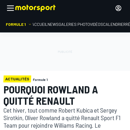
FORMULE 1
ACCUEIL
NEWS
GALERIES PHOTO
VIDÉOS
CALENDRIER
R
ACTUALITÉS
Formule 1
POURQUOI ROWLAND A
QUITTÉ RENAULT
Cet hiver, tout comme Robert Kubica et Sergey
Sirotkin, Oliver Rowland a quitté Renault Sport F1
Team pour rejoindre Williams Racing. Le