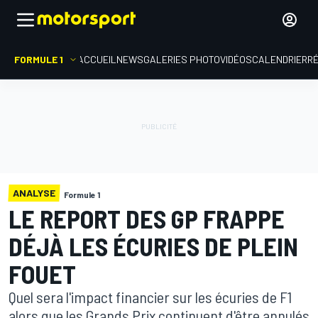
FORMULE 1
ACCUEIL
NEWS
GALERIES PHOTO
VIDÉOS
CALENDRIER
R
ANALYSE
Formule 1
LE REPORT DES GP FRAPPE
DÉJÀ LES ÉCURIES DE PLEIN
FOUET
Quel sera l'impact financier sur les écuries de F1
alors que les Grands Prix continuent d'être annulés