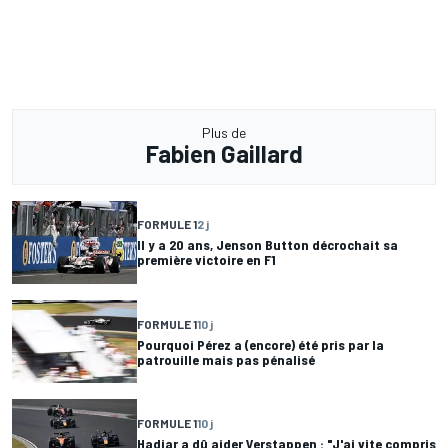
Plus de
Fabien Gaillard
FORMULE 1
2 j
Il y a 20 ans, Jenson Button décrochait sa
première victoire en F1
FORMULE 1
10 j
Pourquoi Pérez a (encore) été pris par la
patrouille mais pas pénalisé
FORMULE 1
10 j
Hadjar a dû aider Verstappen : "J'ai vite compris