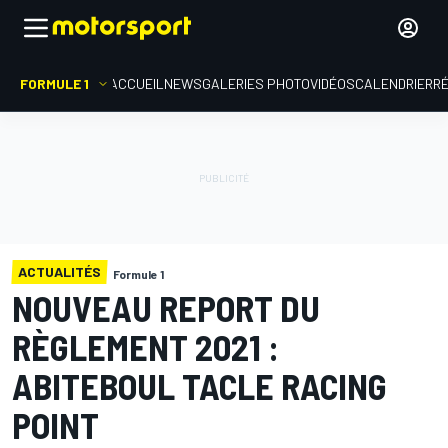
FORMULE 1
ACCUEIL
NEWS
GALERIES PHOTO
VIDÉOS
CALENDRIER
R
ACTUALITÉS
Formule 1
NOUVEAU REPORT DU
RÈGLEMENT 2021 :
ABITEBOUL TACLE RACING
POINT