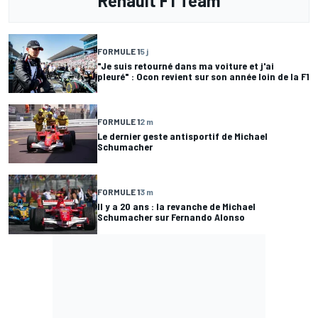
Renault F1 Team
FORMULE 1
5 j
"Je suis retourné dans ma voiture et j'ai
pleuré" : Ocon revient sur son année loin de la F1
FORMULE 1
2 m
Le dernier geste antisportif de Michael
Schumacher
FORMULE 1
3 m
Il y a 20 ans : la revanche de Michael
Schumacher sur Fernando Alonso