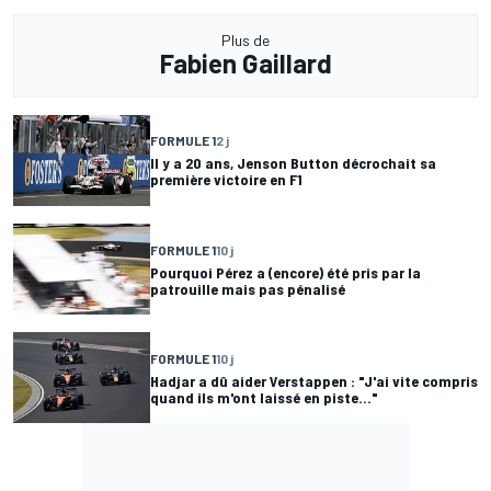
Plus de
Fabien Gaillard
FORMULE 1
2 j
Il y a 20 ans, Jenson Button décrochait sa
première victoire en F1
FORMULE 1
10 j
Pourquoi Pérez a (encore) été pris par la
patrouille mais pas pénalisé
FORMULE 1
10 j
Hadjar a dû aider Verstappen : "J'ai vite compris
quand ils m'ont laissé en piste..."