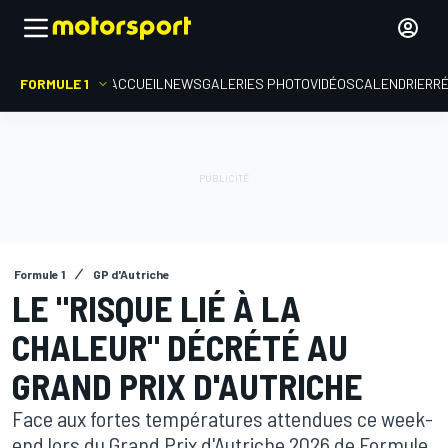
FORMULE 1
ACCUEIL
NEWS
GALERIES PHOTO
VIDÉOS
CALENDRIER
R
Formule 1
GP d'Autriche
LE "RISQUE LIÉ À LA
CHALEUR" DÉCRÉTÉ AU
GRAND PRIX D'AUTRICHE
Face aux fortes températures attendues ce week-
end lors du Grand Prix d'Autriche 2026 de Formule