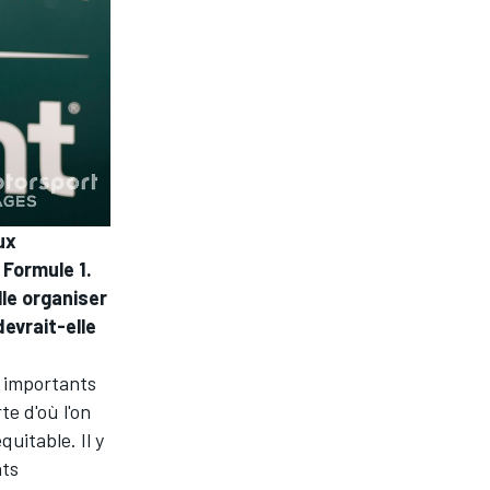
ux
 Formule 1.
lle organiser
evrait-elle
op importants
e d'où l'on
quitable. Il y
nts