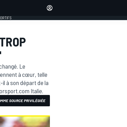
préférés
Donnez votre avis en
commentant les articles
PORTIFS
SE CONNECTER
 TROP
ÉDITION
FRANCE
"
 changé. Le
ennent à cœur, telle
il à son départ de la
orsport.com Italie.
MME SOURCE PRIVILÉGIÉE