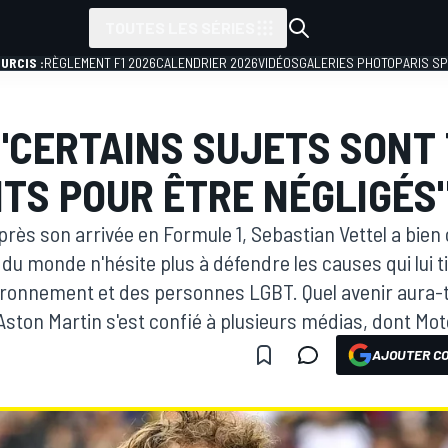
TOUTES LES SÉRIES
URCIS :
RÈGLEMENT F1 2026
CALENDRIER 2026
VIDÉOS
GALERIES PHOTO
PARIS S
 "CERTAINS SUJETS SONT
TS POUR ÊTRE NÉGLIGÉS
près son arrivée en Formule 1, Sebastian Vettel a bien
u monde n'hésite plus à défendre les causes qui lui ti
vironnement et des personnes LGBT. Quel avenir aura-t-
 Aston Martin s'est confié à plusieurs médias, dont Mot
AJOUTER CO