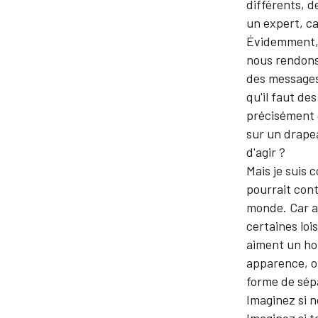
différents, d
un expert, ca
Évidemment, i
nous rendons
des messages 
qu'il faut de
précisément 
sur un drape
d'agir ?
Mais je suis
pourrait con
monde. Car au
certaines loi
aiment un ho
apparence, ou
forme de sépa
Imaginez si n
Imaginez si t