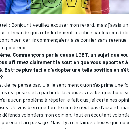
tel : Bonjour ! Veuillez excuser mon retard, mais j'avais u
se allemande qui a été fortement touchée par les inondatio
ontinuer, car ils commençaient à se confier sans retenue, 
ien pour eux.
lème. Commençons par la cause LGBT, un sujet que vou
ous affirmez clairement le soutien que vous apportez à
Est-ce plus facile d'adopter une telle position en n'é
 ?
s. Je ne pense pas. J'ai le sentiment qu'on s'exprime une f
ous est posée, et à partir de là, vous savez, les questions 
 n'ai aucun problème à répéter le fait que j'ai certaines opin
ses. Je vois bien que tout le monde n'est pas d'accord, mai
je défends volontiers mon opinion, tout en écoutant volontie
apprenant au passage. Mais il y a certaines choses que nou