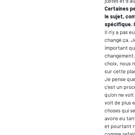
justes et d'
Certaines pe
le sujet, c
spécifique. C
Il n'y a pas 
changé ça. Je
important qu
changement. P
choix, nous n
sur cette pl
Je pense que 
c'est un proc
qu'on ne voit
voit de plus 
choses qui s
avons eu tant
et pourtant 
comme refair