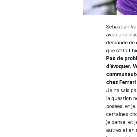
WRC
Sebastian Vet
avec une clas
demandé de c
que c'était b
Pas de prob
d'évoquer. V
communauté. 
chez Ferrari
Je ne sais pa
la question n
posées, et je
WEC
certaines cho
je pense, et 
autres et en 