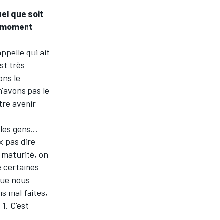
el que soit
n moment
ppelle qui ait
st très
ons le
'avons pas le
tre avenir
les gens...
x pas dire
 maturité, on
e certaines
que nous
s mal faites,
1. C'est