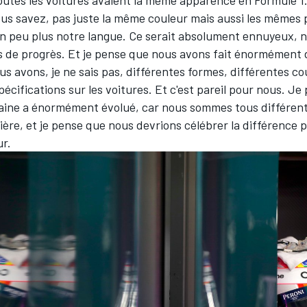
us savez, pas juste la même couleur mais aussi les mêmes 
un peu plus notre langue. Ce serait absolument ennuyeux, 
is de progrès. Et je pense que nous avons fait énormément 
s avons, je ne sais pas, différentes formes, différentes co
pécifications sur les voitures. Et c'est pareil pour nous. J
aine a énormément évolué, car nous sommes tous différent
ère, et je pense que nous devrions célébrer la différence 
ur.