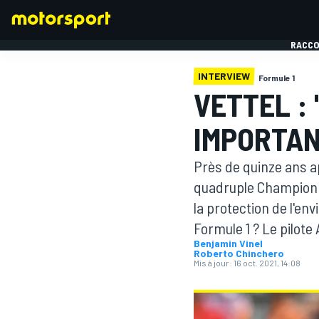
RACCO
INTERVIEW
Formule 1
VETTEL :
IMPORTAN
FORMULE 1
Près de quinze ans a
quadruple Champion d
la protection de l'en
Formule 1 ? Le pilote
Benjamin Vinel
Roberto Chinchero
Mis à jour:
16 oct. 2021, 14:08