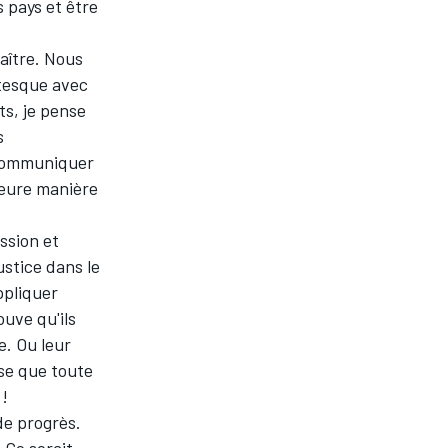
s pays et être
aître. Nous
ntesque avec
ts, je pense
s
 communiquer
leure manière
ssion et
stice dans le
ppliquer
ouve qu'ils
. Ou leur
nse que toute
 !
de progrès.
 Ce serait