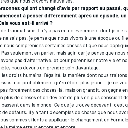
autres que nous croyons mauvaises.
rsonnes qui ont changé d'avis par rapport au passé, qu
ommencent à penser différemment après un épisode, u
ela vous est-il arrivé ?
eu de traumatisme. Il n'y a pas eu un événement dont je me ra
 ne sais pas, je pense que nous vivons à une époque où il e
e nous comprenions certaines choses et que nous appliqui
as seulement en parler, mais agir, car je pense que nous n
'avons pas d'alternative, et pour pérenniser notre vie et no
anète, nous devons en prendre soin davantage.
les droits humains, l'égalité, la manière dont nous traitons 
essus, car probablement qu'en étant plus jeune... je ne veu
 pas forcément ces choses-là, mais on grandit, on gagne en
en plus de choses et on devient de plus en plus conscient d
e passent dans le monde. Ce que je trouve décevant, c'est 
 de défauts, il y a tant d'exemples de choses que nous avon
nous sommes si lents à appliquer le changement en Formule 
e la même erreur encore et encore.