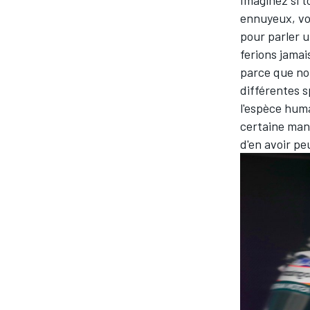
ennuyeux, vo
pour parler 
ferions jama
parce que nou
différentes s
l'espèce hum
certaine mani
d'en avoir pe