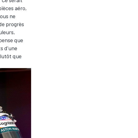
pièces aéro,
nous ne
de progrès
uleurs,
e pense que
s d'une
plutôt que