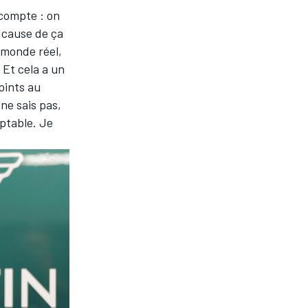
 compte : on
à cause de ça
 monde réel,
 Et cela a un
oints au
ne sais pas,
eptable. Je