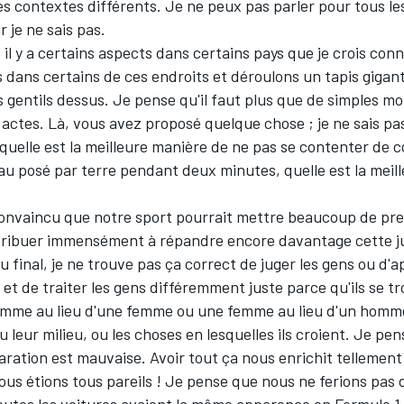
es contextes différents. Je ne peux pas parler pour tous le
r je ne sais pas.
l y a certains aspects dans certains pays que je crois conn
 dans certains de ces endroits et déroulons un tapis giga
gentils dessus. Je pense qu'il faut plus que de simples mo
s actes. Là, vous avez proposé quelque chose ; je ne sais pa
quelle est la meilleure manière de ne pas se contenter de
au posé par terre pendant deux minutes, quelle est la meil
 convaincu que notre sport pourrait mettre beaucoup de pre
tribuer immensément à répandre encore davantage cette ju
 final, je ne trouve pas ça correct de juger les gens ou d'a
s et de traiter les gens différemment juste parce qu'ils se tr
mme au lieu d'une femme ou une femme au lieu d'un homme
 leur milieu, ou les choses en lesquelles ils croient. Je pe
ration est mauvaise. Avoir tout ça nous enrichit tellement
ous étions tous pareils ! Je pense que nous ne ferions pas 
outes les voitures avaient la même apparence en Formule 1.