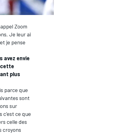
n appel Zoom
ns. Je leur ai
et je pense
s avez envie
 cette
tant plus
ois parce que
suivantes sont
ions sur
s c'est ce que
rs celle des
s croyons