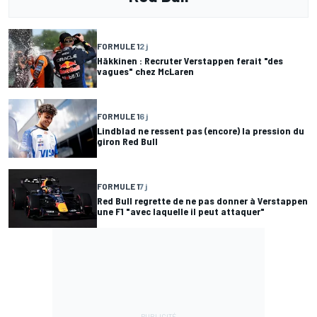
FORMULE 1
2 j
Häkkinen : Recruter Verstappen ferait "des
vagues" chez McLaren
FORMULE 1
6 j
Lindblad ne ressent pas (encore) la pression du
giron Red Bull
FORMULE 1
7 j
Red Bull regrette de ne pas donner à Verstappen
une F1 "avec laquelle il peut attaquer"