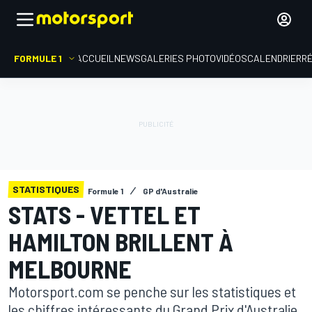
FORMULE 1
ACCUEIL
NEWS
GALERIES PHOTO
VIDÉOS
CALENDRIER
R
STATISTIQUES
Formule 1
GP d'Australie
STATS - VETTEL ET
HAMILTON BRILLENT À
MELBOURNE
Motorsport.com se penche sur les statistiques et
les chiffres intéressants du Grand Prix d'Australie