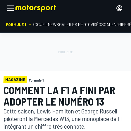
FORMULE 1
ACCUEIL
NEWS
GALERIES PHOTO
VIDÉOS
CALENDRIER
R
MAGAZINE
Formule 1
COMMENT LA F1 A FINI PAR
ADOPTER LE NUMÉRO 13
Cette saison, Lewis Hamilton et George Russell
piloteront la Mercedes W13, une monoplace de F1
intégrant un chiffre très connoté.