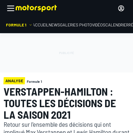
FORMULE 1
ACCUEIL
NEWS
GALERIES PHOTO
VIDÉOS
CALENDRIER
R
ANALYSE
Formule 1
VERSTAPPEN-HAMILTON :
TOUTES LES DÉCISIONS DE
LA SAISON 2021
Retour sur l'ensemble des décisions qui ont
impliqué Max Verstappen et Lewis Hamilton durant