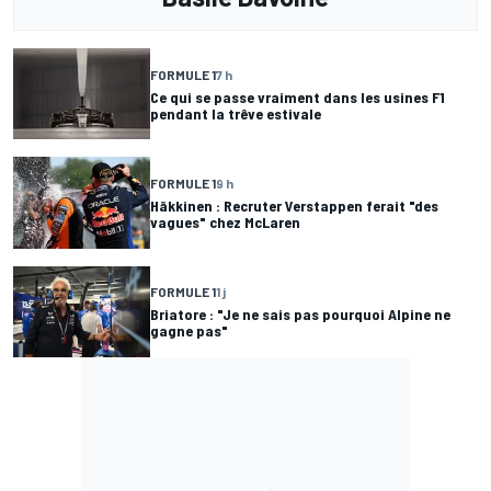
FORMULE 1
7 h
Ce qui se passe vraiment dans les usines F1
pendant la trêve estivale
FORMULE 1
9 h
Häkkinen : Recruter Verstappen ferait "des
vagues" chez McLaren
FORMULE 1
1 j
Briatore : "Je ne sais pas pourquoi Alpine ne
gagne pas"