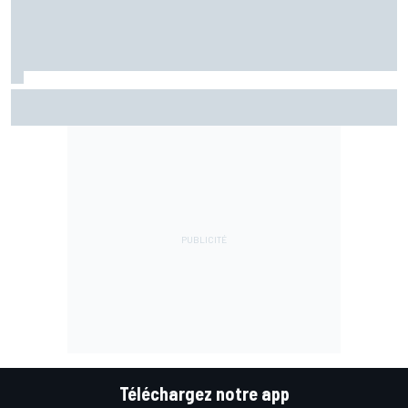
La FIA veut des F1 encore plus légères d'ici 2031
Téléchargez notre app