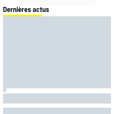
Dernières actus
Quartararo perdu : "L'impression de monter sur la moto
pour la première fois"