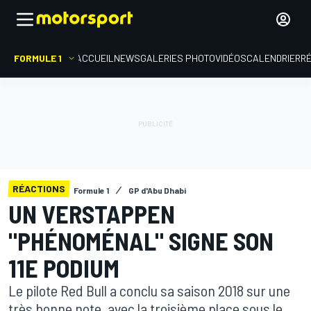
FORMULE 1
ACCUEIL
NEWS
GALERIES PHOTO
VIDÉOS
CALENDRIER
R
RÉACTIONS
Formule 1
GP d'Abu Dhabi
UN VERSTAPPEN
"PHÉNOMÉNAL" SIGNE SON
11E PODIUM
Le pilote Red Bull a conclu sa saison 2018 sur une
très bonne note, avec la troisième place sous le