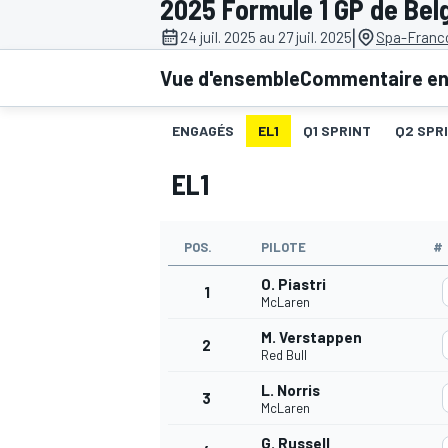
2025 Formule 1 GP de Bel
|
24 juil. 2025 au 27 juil. 2025
Spa-Franc
Vue d'ensemble
Commentaire en 
ENGAGÉS
EL1
Q1 SPRINT
Q2 SPR
MOTOGP
EL1
POS.
PILOTE
#
O. Piastri
1
McLaren
M. Verstappen
2
Red Bull
L. Norris
3
McLaren
G. Russell