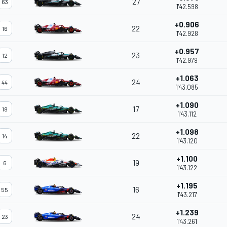
27
63
1'42.598
+0.906
22
16
1'42.928
+0.957
23
12
1'42.979
+1.063
24
44
1'43.085
+1.090
17
18
1'43.112
+1.098
22
14
1'43.120
+1.100
19
6
1'43.122
+1.195
16
55
1'43.217
+1.239
24
23
1'43.261