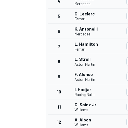
4
Mercedes
C. Leclerc
5
WRC
Ferrari
K. Antonelli
6
Mercedes
L. Hamilton
7
Ferrari
L. Stroll
8
Aston Martin
F. Alonso
9
Aston Martin
I. Hadjar
10
Racing Bulls
WEC
C. Sainz Jr
11
Williams
A. Albon
12
Williams