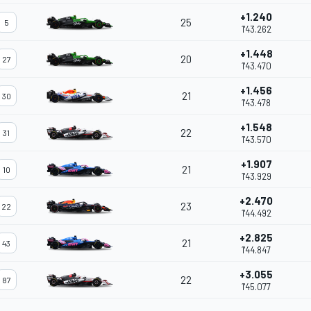
+1.240
25
5
1'43.262
+1.448
20
27
1'43.470
+1.456
21
30
1'43.478
+1.548
22
31
1'43.570
+1.907
21
10
1'43.929
+2.470
23
22
1'44.492
+2.825
21
43
1'44.847
+3.055
22
87
1'45.077