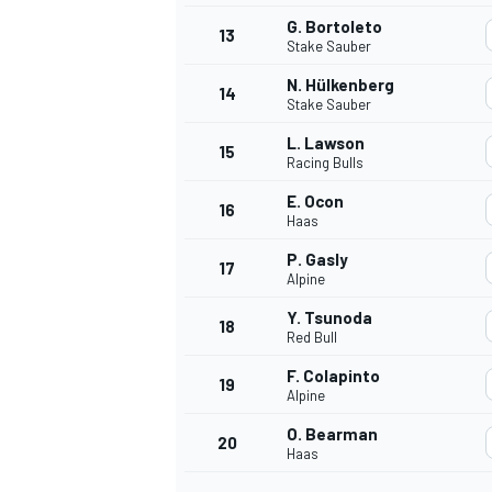
G. Bortoleto
13
Stake Sauber
N. Hülkenberg
14
Stake Sauber
L. Lawson
15
Racing Bulls
E. Ocon
16
Haas
P. Gasly
17
Alpine
Y. Tsunoda
18
Red Bull
F. Colapinto
19
Alpine
O. Bearman
20
Haas