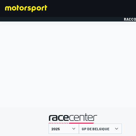
RACCO
FORMULE 1
présenté par
GP DE BELGIQUE