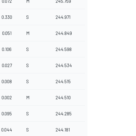
0.072
M
245.759
0.330
S
244.971
0.051
M
244.849
0.106
S
244.598
0.027
S
244.534
0.008
S
244.515
0.002
M
244.510
0.095
S
244.285
0.044
S
244.181