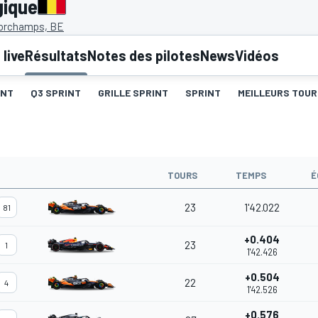
gique
orchamps, BE
live
Résultats
Notes des pilotes
News
Vidéos
INT
Q3 SPRINT
GRILLE SPRINT
SPRINT
MEILLEURS TOUR
TOURS
TEMPS
É
23
1'42.022
81
+0.404
23
1
1'42.426
+0.504
22
4
1'42.526
+0.576