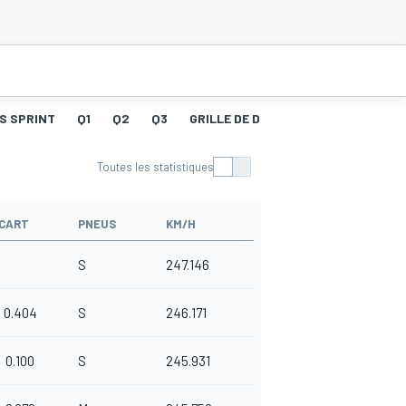
S SPRINT
Q1
Q2
Q3
GRILLE DE DÉPART
COURSE
ME
Toutes les statistiques
CART
PNEUS
KM/H
S
247.146
0.404
S
246.171
0.100
S
245.931