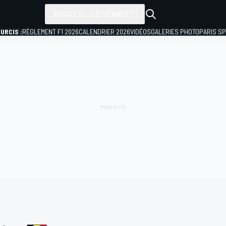
TOUTES LES SÉRIES
URCIS :
RÈGLEMENT F1 2026
CALENDRIER 2026
VIDÉOS
GALERIES PHOTO
PARIS S