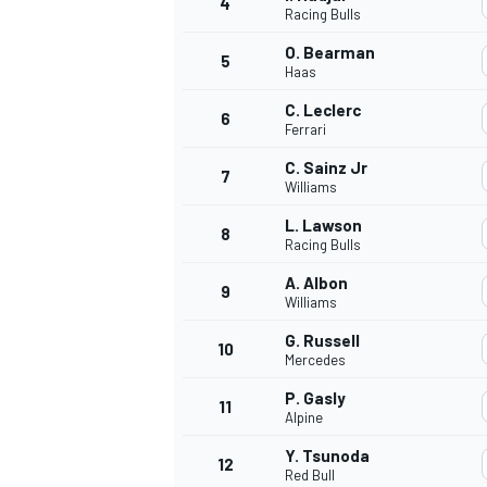
4
Racing Bulls
O. Bearman
5
WRC
Haas
C. Leclerc
6
Ferrari
C. Sainz Jr
7
Williams
L. Lawson
8
Racing Bulls
A. Albon
9
Williams
G. Russell
10
Mercedes
WEC
P. Gasly
11
Alpine
Y. Tsunoda
12
Red Bull