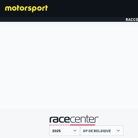
RACCO
FORMULE 1
présenté par
GP DE BELGIQUE