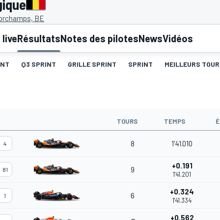
gique
orchamps, BE
live
Résultats
Notes des pilotes
News
Vidéos
INT
Q3 SPRINT
GRILLE SPRINT
SPRINT
MEILLEURS TOUR
TOURS
TEMPS
É
8
1'41.010
4
+0.191
9
81
1'41.201
+0.324
6
1
1'41.334
+0.562