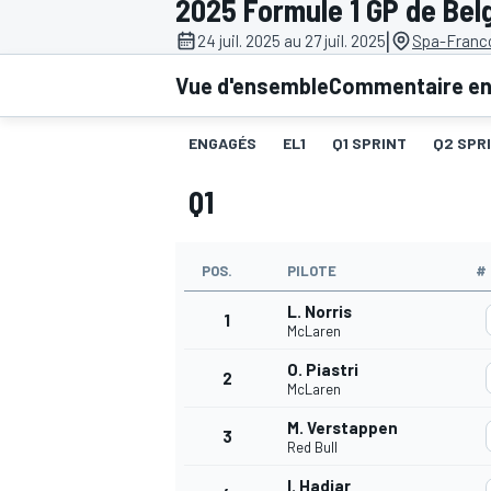
2025 Formule 1 GP de Bel
|
24 juil. 2025 au 27 juil. 2025
Spa-Franc
Vue d'ensemble
Commentaire en 
ENGAGÉS
EL1
Q1 SPRINT
Q2 SPR
MOTOGP
Q1
POS.
PILOTE
#
L. Norris
1
McLaren
O. Piastri
2
McLaren
M. Verstappen
3
Red Bull
I. Hadjar