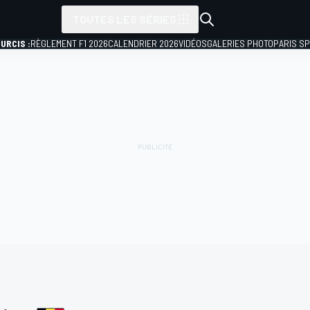
TOUTES LES SÉRIES
URCIS :
RÈGLEMENT F1 2026
CALENDRIER 2026
VIDÉOS
GALERIES PHOTO
PARIS S