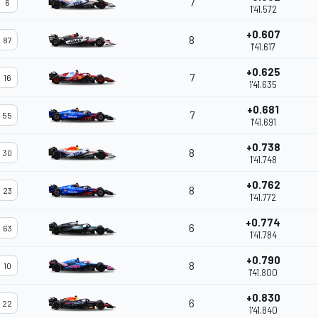
7
6
1'41.572
+0.607
8
87
1'41.617
+0.625
7
16
1'41.635
+0.681
7
55
1'41.691
+0.738
8
30
1'41.748
+0.762
8
23
1'41.772
+0.774
6
63
1'41.784
+0.790
8
10
1'41.800
+0.830
6
22
1'41.840