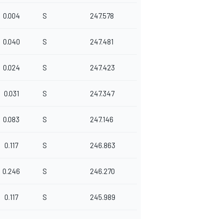
0.004
S
247.578
0.040
S
247.481
0.024
S
247.423
0.031
S
247.347
0.083
S
247.146
0.117
S
246.863
0.246
S
246.270
0.117
S
245.989