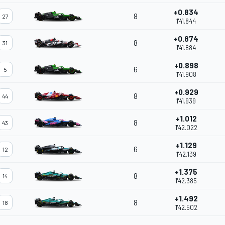
+0.834
8
27
1'41.844
+0.874
8
31
1'41.884
+0.898
6
5
1'41.908
+0.929
8
44
1'41.939
+1.012
8
43
1'42.022
+1.129
6
12
1'42.139
+1.375
8
14
1'42.385
+1.492
8
18
1'42.502