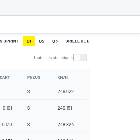
S SPRINT
Q1
Q2
Q3
GRILLE DE DÉPART
COURSE
ME
Toutes les statistiques
CART
PNEUS
KM/H
S
249.622
0.191
S
249.151
0.133
S
248.824