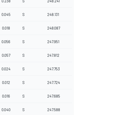
0.238
S
248.241
0.045
S
248.131
0.018
S
248.087
0.056
S
247.951
0.057
S
247.812
0.024
S
247.753
0.012
S
247.724
0.016
S
247.685
0.040
S
247.588