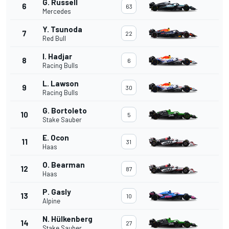
G. Russell
6
63
Mercedes
Y. Tsunoda
7
22
Red Bull
I. Hadjar
8
6
Racing Bulls
L. Lawson
9
30
Racing Bulls
G. Bortoleto
10
5
Stake Sauber
E. Ocon
11
31
Haas
O. Bearman
12
87
Haas
P. Gasly
13
10
Alpine
N. Hülkenberg
14
27
Stake Sauber