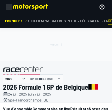
R
FORMULE 1
ACCUEIL
NEWS
GALERIES PHOTO
VIDÉOS
CALENDRIER
GP DE BELGIQUE
présenté par
2025 Formule 1 GP de Belgique
24 juil. 2025 au 27 juil. 2025
Spa-Francorchamps, BE
Vue d'ensemble
Commentaire en live
Résultats
Notes des p