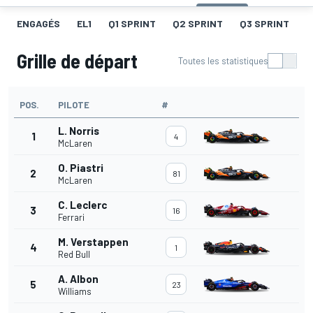
ENGAGÉS
EL1
Q1 SPRINT
Q2 SPRINT
Q3 SPRINT
G
Grille de départ
Toutes les statistiques
POS.
PILOTE
#
L. Norris
1
4
McLaren
O. Piastri
2
81
McLaren
C. Leclerc
3
16
Ferrari
M. Verstappen
4
1
Red Bull
A. Albon
5
23
Williams