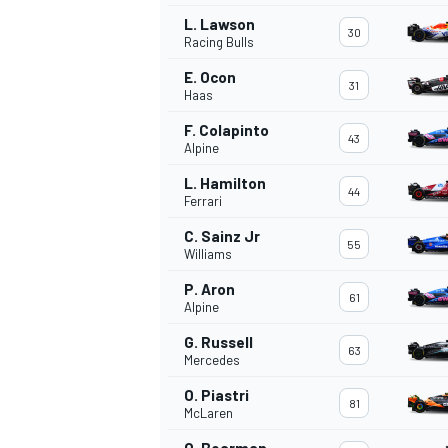
L. Lawson
30
Racing Bulls
E. Ocon
31
Haas
F. Colapinto
43
Alpine
L. Hamilton
44
Ferrari
C. Sainz Jr
55
Williams
P. Aron
61
Alpine
G. Russell
63
Mercedes
O. Piastri
81
McLaren