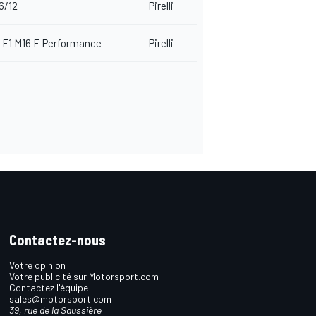
6/12
Pirelli
 F1 M16 E Performance
Pirelli
Contactez-nous
Votre opinion
Votre publicité sur Motorsport.com
Contactez l'équipe
sales@motorsport.com
39, rue de la Saussière