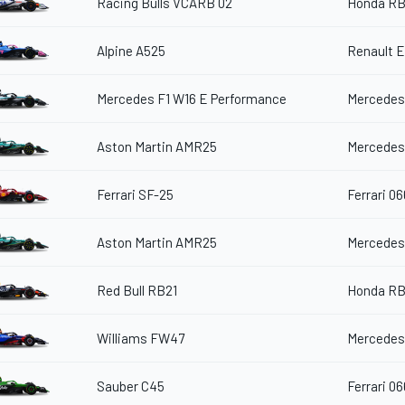
Racing Bulls VCARB 02
Honda RB
Alpine A525
Renault 
Mercedes F1 W16 E Performance
Mercedes
Aston Martin AMR25
Mercedes
Ferrari SF-25
Ferrari 06
Aston Martin AMR25
Mercedes
Red Bull RB21
Honda RB
Williams FW47
Mercedes
Sauber C45
Ferrari 06