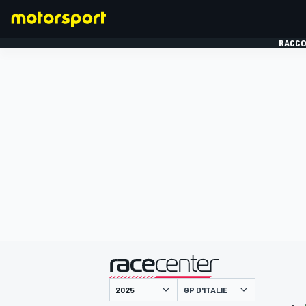
RACCO
FORMULE 1
présenté par
GP D'ITALIE