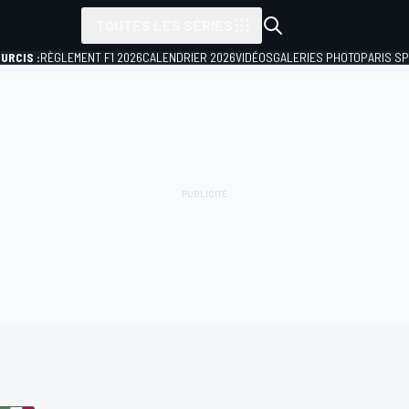
TOUTES LES SÉRIES
URCIS :
RÈGLEMENT F1 2026
CALENDRIER 2026
VIDÉOS
GALERIES PHOTO
PARIS S