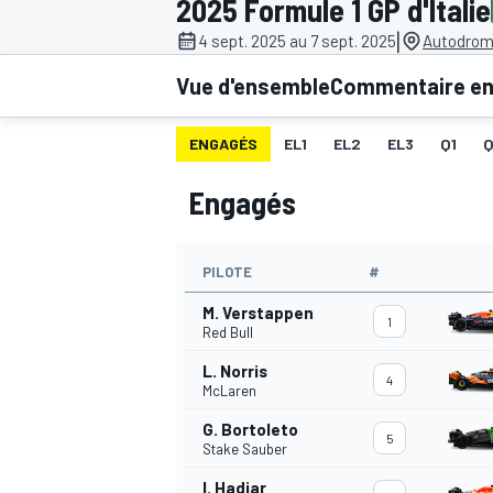
2025 Formule 1 GP d'Italie
|
4 sept. 2025 au 7 sept. 2025
Autodromo
Vue d'ensemble
Commentaire en 
ENGAGÉS
EL1
EL2
EL3
Q1
MOTOGP
Engagés
PILOTE
#
M. Verstappen
1
Red Bull
L. Norris
4
McLaren
G. Bortoleto
5
Stake Sauber
I. Hadjar