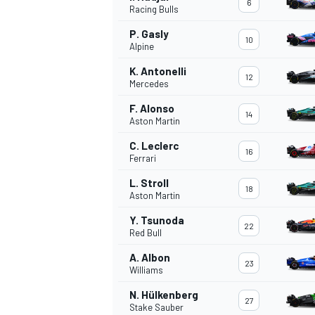
6
Racing Bulls
P. Gasly
10
WRC
Alpine
K. Antonelli
12
Mercedes
F. Alonso
14
Aston Martin
C. Leclerc
16
Ferrari
L. Stroll
18
Aston Martin
Y. Tsunoda
22
Red Bull
WEC
A. Albon
23
Williams
N. Hülkenberg
27
Stake Sauber