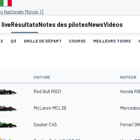
 Nazionale Monza, IT
live
Résultats
Notes des pilotes
News
Vidéos
Q2
Q3
GRILLE DE DÉPART
COURSE
MEILLEURS TOURS
VOITURE
MOTEUR
Red Bull RB21
Honda RB
McLaren MCL39
Mercedes
Sauber C45
Ferrari 06