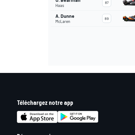
O. Bearman
87
Haas
A. Dunne
89
McLaren
Téléchargez notre app