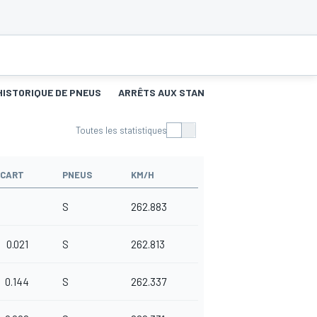
HISTORIQUE DE PNEUS
ARRÊTS AUX STANDS
Toutes les statistiques
ÉCART
PNEUS
KM/H
S
262.883
0.021
S
262.813
0.144
S
262.337