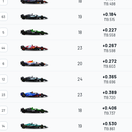
18
1
1'19.498
+0.184
19
63
1'19.515
+0.227
18
5
1'19.558
+0.267
23
44
1'19.598
+0.272
20
6
1'19.603
+0.365
24
12
1'19.696
+0.389
23
23
1'19.720
+0.406
18
27
1'19.737
+0.530
19
14
1'19.861