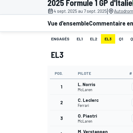
2025 Formule 1 GP d'Italie
|
4 sept. 2025 au 7 sept. 2025
Autodromo
Vue d'ensemble
Commentaire en 
ENGAGÉS
EL1
EL2
EL3
Q1
MOTOGP
EL3
POS.
PILOTE
#
L. Norris
1
McLaren
C. Leclerc
2
Ferrari
O. Piastri
3
McLaren
M. Verstappen