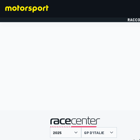
RACCO
FORMULE 1
présenté par
GP D'ITALIE