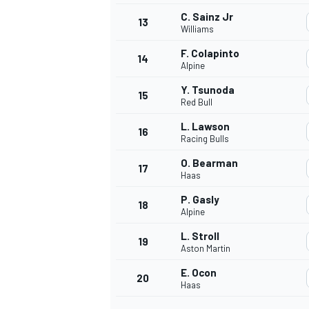
C. Sainz Jr
13
Williams
F. Colapinto
14
Alpine
Y. Tsunoda
15
Red Bull
L. Lawson
16
Racing Bulls
O. Bearman
17
Haas
P. Gasly
18
Alpine
L. Stroll
19
Aston Martin
E. Ocon
20
Haas