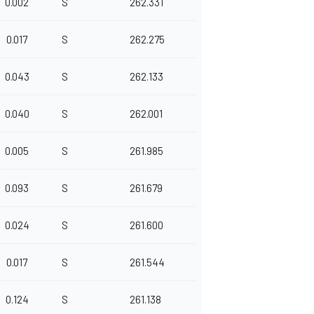
0.002
S
262.331
0.017
S
262.275
0.043
S
262.133
0.040
S
262.001
0.005
S
261.985
0.093
S
261.679
0.024
S
261.600
0.017
S
261.544
0.124
S
261.138