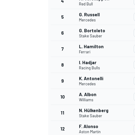
4
Red Bull
G. Russell
5
WRC
Mercedes
G. Bortoleto
6
Stake Sauber
L. Hamilton
7
Ferrari
I. Hadjar
8
Racing Bulls
K. Antonelli
9
Mercedes
A. Albon
10
Williams
WEC
N. Hülkenberg
11
Stake Sauber
F. Alonso
12
Aston Martin