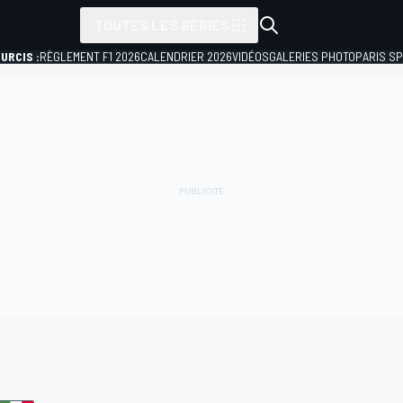
TOUTES LES SÉRIES
URCIS :
RÈGLEMENT F1 2026
CALENDRIER 2026
VIDÉOS
GALERIES PHOTO
PARIS S