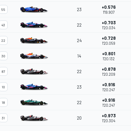
+0.576
23
55
1'19.907
+0.703
22
43
1'20.034
+0.728
24
22
1'20.059
+0.801
14
30
1'20.132
+0.878
22
87
1'20.209
+0.916
23
10
1'20.247
+0.916
22
18
1'20.247
+0.973
20
31
1'20.304