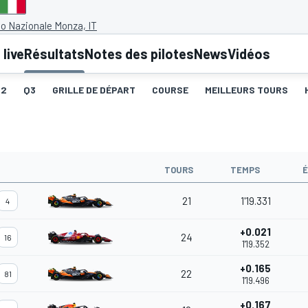
 Nazionale Monza, IT
live
Résultats
Notes des pilotes
News
Vidéos
Q2
Q3
GRILLE DE DÉPART
COURSE
MEILLEURS TOURS
TOURS
TEMPS
21
1'19.331
4
+0.021
24
16
1'19.352
+0.165
22
81
1'19.496
+0.167