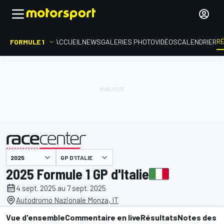
R
FORMULE 1
ACCUEIL
NEWS
GALERIES PHOTO
VIDÉOS
CALENDRIER
GP D'ITALIE
présenté par
2025 Formule 1 GP d'Italie
4 sept. 2025 au 7 sept. 2025
Autodromo Nazionale Monza, IT
Vue d'ensemble
Commentaire en live
Résultats
Notes des p