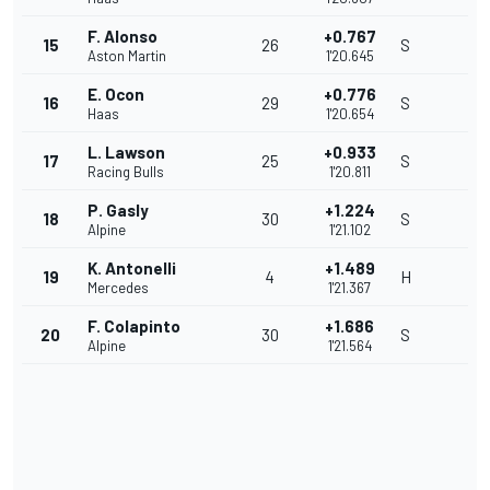
F. Alonso
+0.767
15
26
S
Aston Martin
1'20.645
E. Ocon
+0.776
16
29
S
Haas
1'20.654
L. Lawson
+0.933
17
25
S
Racing Bulls
1'20.811
P. Gasly
+1.224
18
30
S
Alpine
1'21.102
K. Antonelli
+1.489
19
4
H
Mercedes
1'21.367
F. Colapinto
+1.686
20
30
S
Alpine
1'21.564