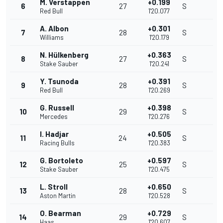
M. Verstappen
+0.199
6
27
S
Red Bull
1'20.077
A. Albon
+0.301
7
28
S
Williams
1'20.179
N. Hülkenberg
+0.363
8
27
S
Stake Sauber
1'20.241
Y. Tsunoda
+0.391
9
28
S
Red Bull
1'20.269
G. Russell
+0.398
10
29
S
Mercedes
1'20.276
I. Hadjar
+0.505
11
24
S
Racing Bulls
1'20.383
G. Bortoleto
+0.597
12
25
S
Stake Sauber
1'20.475
L. Stroll
+0.650
13
28
S
Aston Martin
1'20.528
O. Bearman
+0.729
14
29
S
Haas
1'20.607