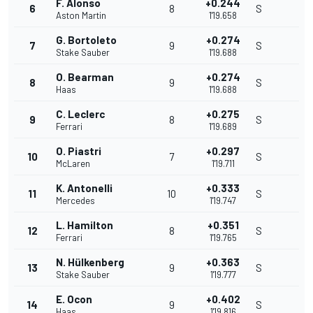
F. Alonso
+0.244
6
8
S
Aston Martin
1'19.658
G. Bortoleto
+0.274
7
9
S
Stake Sauber
1'19.688
O. Bearman
+0.274
8
9
S
Haas
1'19.688
C. Leclerc
+0.275
9
8
S
Ferrari
1'19.689
O. Piastri
+0.297
10
7
S
McLaren
1'19.711
K. Antonelli
+0.333
11
10
S
Mercedes
1'19.747
L. Hamilton
+0.351
12
8
S
Ferrari
1'19.765
N. Hülkenberg
+0.363
13
9
S
Stake Sauber
1'19.777
E. Ocon
+0.402
14
9
S
Haas
1'19.816