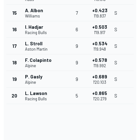
A. Albon
+0.423
15
7
S
Williams
1'19.837
I. Hadjar
+0.503
16
6
S
Racing Bulls
1'19.917
L. Stroll
+0.534
17
9
S
Aston Martin
1'19.948
F. Colapinto
+0.578
18
9
S
Alpine
1'19.992
P. Gasly
+0.689
19
9
S
Alpine
1'20.103
L. Lawson
+0.865
20
5
S
Racing Bulls
1'20.279