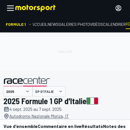
R
FORMULE 1
ACCUEIL
NEWS
GALERIES PHOTO
VIDÉOS
CALENDRIER
GP D'ITALIE
présenté par
2025 Formule 1 GP d'Italie
4 sept. 2025 au 7 sept. 2025
Autodromo Nazionale Monza, IT
Vue d'ensemble
Commentaire en live
Résultats
Notes des p