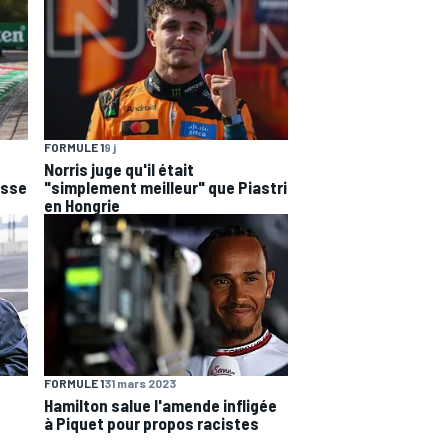
FORMULE 1
9 j
Norris juge qu'il était
esse
"simplement meilleur" que Piastri
en Hongrie
FORMULE 1
31 mars 2023
Hamilton salue l'amende infligée
à Piquet pour propos racistes