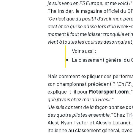
je suis venu en F3 Europe, et me voici !"
The Insider, le magazine officiel du G
"Ce n'est que du positif d'avoir mon père
c'est et ce qui se passe lors d'un week-e
moment il faut me laisser tranquille et 
vient à toutes les courses désormais et j
Voir aussi :
Le classement général du 
Mais comment expliquer ces performa
son championnat précédent ?
"En F3,
explique-t-il pour
Motorsport.com
.
"
que j'avais chez moi au Brésil."
"Je suis content de la façon dont se pa
des quatre pilotes ensemble."
Chez Tri
Alesi, Ryan Tveter et Alessio Lorandi..
italienne au classement général, avec 