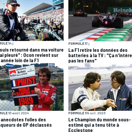
ULE 1
4 j
FORMULE 1
7 j
 suis retourné dans ma voiture
La F1 retire les données des
'ai pleuré" : Ocon revient sur
batteries à la TV : "Ça n'intér
année loin de la F1
pas les fans"
ULE 1
3 août 2024
FORMULE 1
15 oct. 2023
 anecdotes folles des
Le Champion du monde sous-
nqueurs de GP déclassés
estimé qui a tenu tête à
Ecclestone