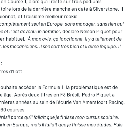
n Course 1, alors qu'il reste sur trois podiums
oire lors de la dernière manche en date à Silverstone. Il
onnat, et troisième meilleur rookie.
 complètement seul en Europe, sans manager, sans rien qui
même et il est devenu un homme",
déclare Nelson Piquet pour
er habituel.
"À mon avis, ça fonctionne. Il y a tellement de
les mécaniciens. Il s'en sort très bien et il aime l'équipe. Il
:
res d'Ilott
ouhaite accéder la Formule 1, la problématique est de
e âge. Après deux titres en F3 Brésil, Pedro Piquet a
nières années au sein de l'écurie Van Amersfoort Racing,
 60 courses.
ésil parce qu'il fallait que je finisse mon cursus scolaire,
urir en Europe, mais il fallait que je finisse mes études. Puis