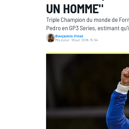
UN HOMME"
Triple Champion du monde de Formul
Pedro en GP3 Series, estimant qu'
Benjamin Vinel
Mis à jour:
18 juil. 2018, 15:54
MOTOGP