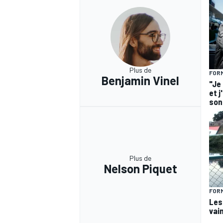
Plus de
FORM
Benjamin Vinel
"Je
et j
son 
Plus de
Nelson Piquet
FORM
Les
vai