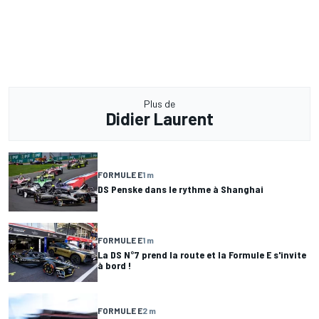
Plus de
Didier Laurent
FORMULE E
1 m
DS Penske dans le rythme à Shanghai
FORMULE E
1 m
La DS N°7 prend la route et la Formule E s'invite
à bord !
FORMULE E
2 m