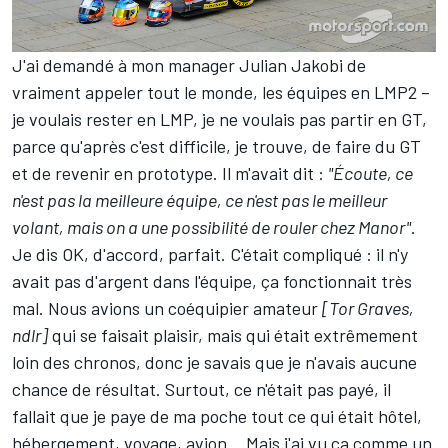
J'ai demandé à mon manager Julian Jakobi de
vraiment appeler tout le monde, les équipes en LMP2 –
je voulais rester en LMP, je ne voulais pas partir en GT,
parce qu'après c'est difficile, je trouve, de faire du GT
et de revenir en prototype. Il m'avait dit :
"Écoute, ce
n'est pas la meilleure équipe, ce n'est pas le meilleur
volant, mais on a une possibilité de rouler chez Manor"
.
Je dis OK, d'accord, parfait. C'était compliqué : il n'y
avait pas d'argent dans l'équipe, ça fonctionnait très
mal. Nous avions un coéquipier amateur
[Tor Graves,
ndlr]
qui se faisait plaisir, mais qui était extrêmement
loin des chronos, donc je savais que je n'avais aucune
chance de résultat. Surtout, ce n'était pas payé, il
fallait que je paye de ma poche tout ce qui était hôtel,
hébergement, voyage, avion… Mais j'ai vu ça comme un