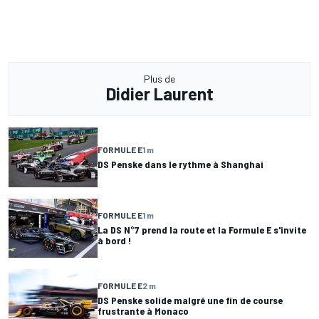
Plus de
Didier Laurent
FORMULE E
1 m
DS Penske dans le rythme à Shanghai
FORMULE E
1 m
La DS N°7 prend la route et la Formule E s'invite
à bord !
FORMULE E
2 m
DS Penske solide malgré une fin de course
frustrante à Monaco