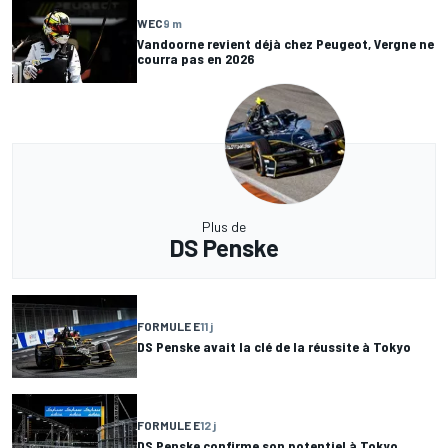
WEC
9 m
Vandoorne revient déjà chez Peugeot, Vergne ne
courra pas en 2026
Plus de
DS Penske
FORMULE E
11 j
DS Penske avait la clé de la réussite à Tokyo
FORMULE E
12 j
DS Penske confirme son potentiel à Tokyo