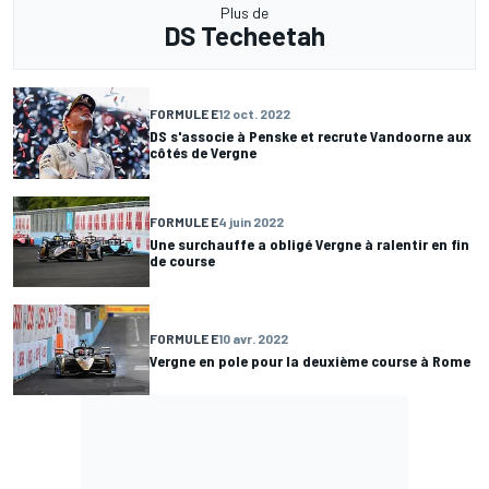
Plus de
DS Techeetah
FORMULE E
12 oct. 2022
DS s'associe à Penske et recrute Vandoorne aux
côtés de Vergne
FORMULE E
4 juin 2022
Une surchauffe a obligé Vergne à ralentir en fin
de course
FORMULE E
10 avr. 2022
Vergne en pole pour la deuxième course à Rome