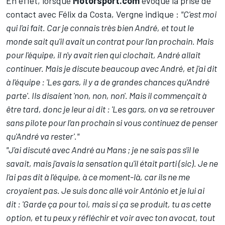
En effet, lorsque
Motorsport.com
évoque la prise de
contact avec Félix da Costa, Vergne indique :
"C'est moi
qui l'ai fait. Car je connais très bien André, et tout le
monde sait qu'il avait un contrat pour l'an prochain. Mais
pour l'équipe, il n'y avait rien qui clochait, André allait
continuer. Mais je discute beaucoup avec André, et j'ai dit
à l'équipe : 'Les gars, il y a de grandes chances qu'André
parte'. Ils disaient 'non, non, non'. Mais il commençait à
être tard, donc je leur ai dit : 'Les gars, on va se retrouver
sans pilote pour l'an prochain si vous continuez de penser
qu'André va rester'."
"J'ai discuté avec André au Mans ; je ne sais pas s'il le
savait, mais j'avais la sensation qu'il était parti (sic). Je ne
l'ai pas dit à l'équipe, à ce moment-là, car ils ne me
croyaient pas. Je suis donc allé voir António et je lui ai
dit : 'Garde ça pour toi, mais si ça se produit, tu as cette
option, et tu peux y réfléchir et voir avec ton avocat, tout