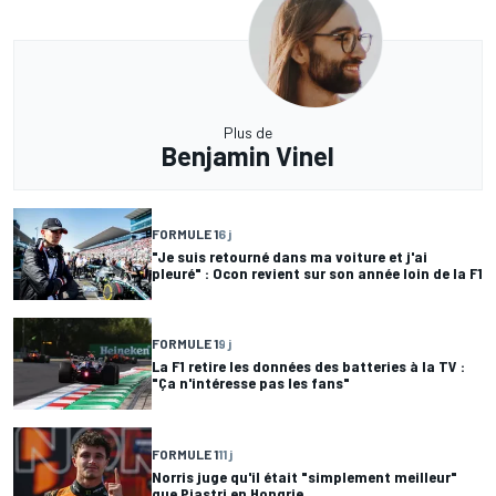
Plus de
Benjamin Vinel
FORMULE 1
6 j
"Je suis retourné dans ma voiture et j'ai
pleuré" : Ocon revient sur son année loin de la F1
FORMULE 1
9 j
La F1 retire les données des batteries à la TV :
"Ça n'intéresse pas les fans"
FORMULE 1
11 j
Norris juge qu'il était "simplement meilleur"
que Piastri en Hongrie