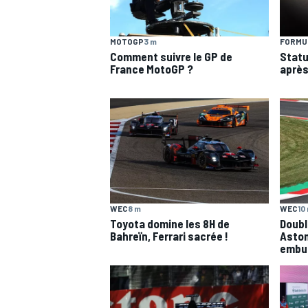
MOTOGP
3 m
FORMUL
Comment suivre le GP de
Statu
France MotoGP ?
après
MOTOGP
WEC
8 m
WEC
10
Toyota domine les 8H de
Doubl
Bahreïn, Ferrari sacrée !
Aston
embu