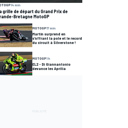
OTOGP
14 min
a grille de départ du Grand Prix de
rande-Bretagne MotoGP
MOTOGP
17 min
Martín surprend en
s'offrant la pole et le record
du circuit à Silverstone !
MOTOGP
1 h
EL2 - Di Giannantonio
devance les Aprilia