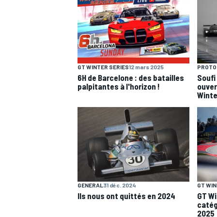
GT WINTER SERIES
12 mars 2025
PROTO
6H de Barcelone : des batailles
Soufi
palpitantes à l'horizon !
ouver
Winte
GENERAL
31 déc. 2024
GT WIN
Ils nous ont quittés en 2024
GT Wi
catég
2025