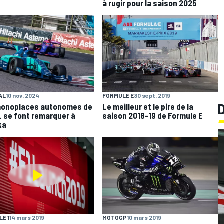
à rugir pour la saison 2025
AL
10 nov. 2024
FORMULE E
30 sept. 2019
monoplaces autonomes de
Le meilleur et le pire de la
L se font remarquer à
saison 2018-19 de Formule E
ka
E 1
14 mars 2019
MOTOGP
10 mars 2019