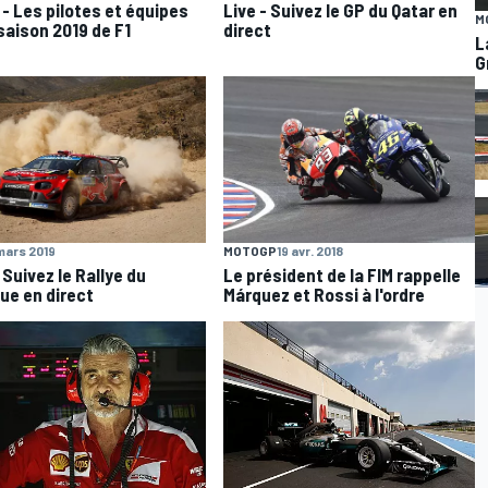
 - Les pilotes et équipes
Live - Suivez le GP du Qatar en
M
 saison 2019 de F1
direct
L
G
mars 2019
MOTOGP
19 avr. 2018
 Suivez le Rallye du
Le président de la FIM rappelle
ue en direct
Márquez et Rossi à l'ordre