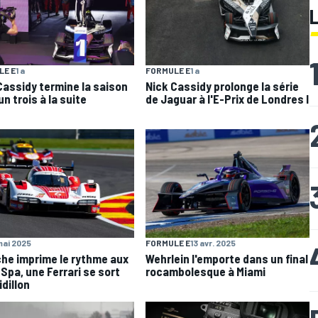
LE E
1 a
FORMULE E
1 a
Cassidy termine la saison
Nick Cassidy prolonge la série
n trois à la suite
de Jaguar à l'E-Prix de Londres I
FORMULE E
13 avr. 2025
mai 2025
Wehrlein l'emporte dans un final
he imprime le rythme aux
rocambolesque à Miami
 Spa, une Ferrari se sort
idillon