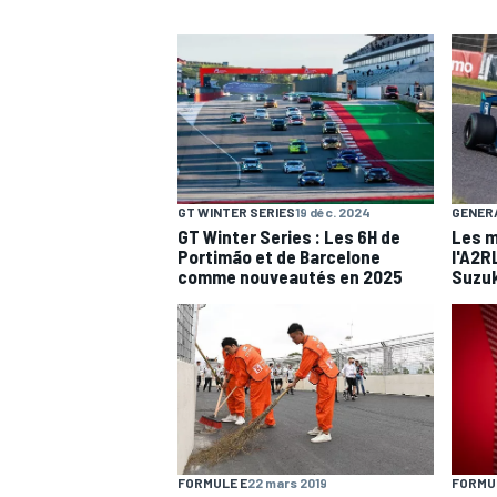
GT WINTER SERIES
19 déc. 2024
GENER
GT Winter Series : Les 6H de
Les 
Portimão et de Barcelone
l'A2R
comme nouveautés en 2025
Suzu
FORMULE E
22 mars 2019
FORMUL