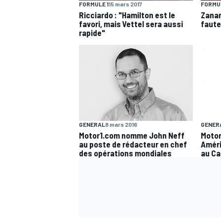
FORMUL
FORMULE 1
15 mars 2017
Zanar
Ricciardo : "Hamilton est le
faute
favori, mais Vettel sera aussi
rapide"
GENERAL
8 mars 2016
GENER
Motor1.com nomme John Neff
Motor
au poste de rédacteur en chef
Améri
des opérations mondiales
au C