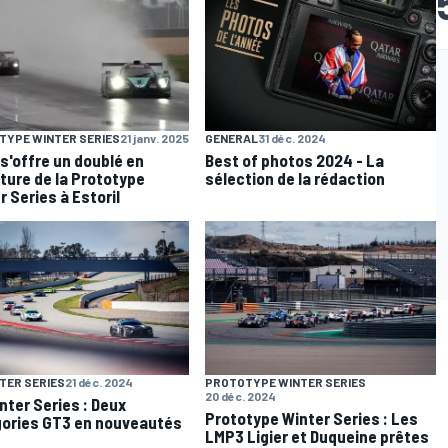
TYPE WINTER SERIES
21 janv. 2025
GENERAL
31 déc. 2024
 s'offre un doublé en
Best of photos 2024 - La
ture de la Prototype
sélection de la rédaction
r Series à Estoril
TER SERIES
21 déc. 2024
PROTOTYPE WINTER SERIES
20 déc. 2024
nter Series : Deux
Prototype Winter Series : Les
ories GT3 en nouveautés
LMP3 Ligier et Duqueine prêtes