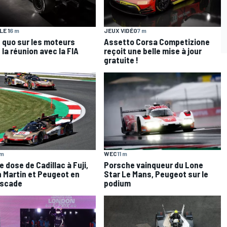
E 1
6 m
JEUX VIDÉO
7 m
 quo sur les moteurs
Assetto Corsa Competizione
 la réunion avec la FIA
reçoit une belle mise à jour
gratuite !
 m
WEC
11 m
e dose de Cadillac à Fuji,
Porsche vainqueur du Lone
 Martin et Peugeot en
Star Le Mans, Peugeot sur le
scade
podium