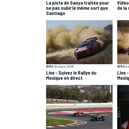
La piste de Sanya traitée pour
Vidéo
ne pas subir le même sort que
de la
Santiago
AUTRES CHAMPIONNATS
WRC
10 mars 2019
WRC
9 
Live - Suivez le Rallye du
Live -
Mexique en direct
Mexiq