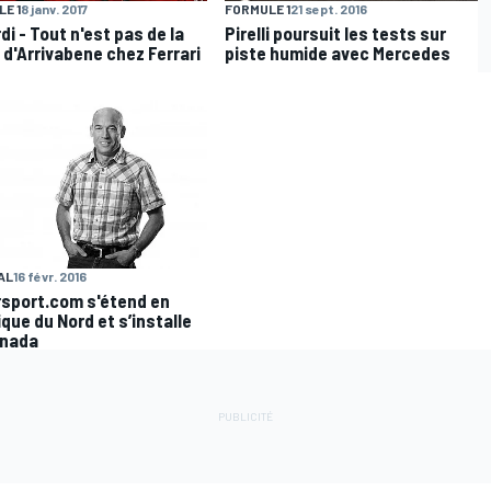
E 1
8 janv. 2017
FORMULE 1
21 sept. 2016
di - Tout n'est pas de la
Pirelli poursuit les tests sur
 d'Arrivabene chez Ferrari
piste humide avec Mercedes
AL
16 févr. 2016
sport.com s'étend en
que du Nord et s’installe
anada