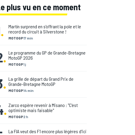
Le plus vu en ce moment
1
.
Martín surprend en s'offrant la pole et le
record du circuit à Silverstone !
MOTOGP
17 min
2
.
Le programme du GP de Grande-Bretagne
MotoGP 2026
MOTOGP
1 j
3
.
La grille de départ du Grand Prix de
Grande-Bretagne MotoGP
MOTOGP
14 min
4
.
Zarco espère revenir à Misano : "C'est
optimiste mais faisable"
MOTOGP
2 h
La FIA veut des F1 encore plus légères d'ici