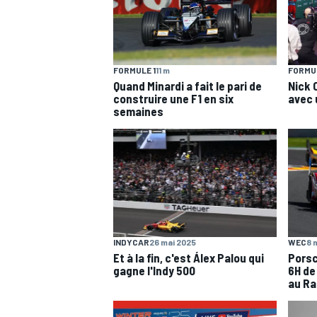
WRC
FORMULE 1
11 m
FORMU
Quand Minardi a fait le pari de
Nick 
construire une F1 en six
avec u
semaines
INDYCAR
26 mai 2025
WEC
8 
WEC
Et à la fin, c'est Álex Palou qui
Porsc
gagne l'Indy 500
6H de
au Ra