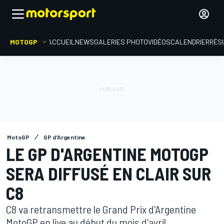
MOTOGP
ACCUEIL
NEWS
GALERIES PHOTO
VIDÉOS
CALENDRIER
RÉS
MotoGP
GP d'Argentine
LE GP D'ARGENTINE MOTOGP
SERA DIFFUSÉ EN CLAIR SUR
C8
C8 va retransmettre le Grand Prix d'Argentine
MotoGP en live au début du mois d'avril.