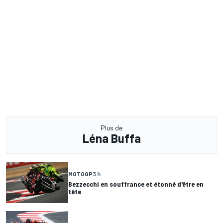
Plus de
Léna Buffa
MOTOGP
3 h
Bezzecchi en souffrance et étonné d'être en
tête