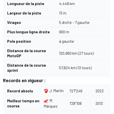
Longueur de la piste
4,448 km
Largeur de la piste
13 m
Virages
5 droite - 7 gauche
Plus longue ligne droite
900 m
Pole position
à gauche
Distance de la course
120,960 km (27 tours)
MotoGP
Distance de la course
57,824 km (13 tours)
sprint
Records en vigueur :
J. Martín
Record absolu
1'27"246
2023
M.
Meilleur temps en
1'28"108
2013
course
Márquez