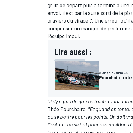
grille de départ puis a terminé à une 
envol, il est par la suite sorti de la p
graviers du virage 7. Une erreur qu'il
compenser un manque de performance
l'équipe
Impul
.
Lire aussi :
SUPER FORMULA
Pourchaire rate
"Il n'y a pas de grosse frustration, parc
Théo Pourchaire.
"Et quand on tente, o
pu se battre pour les points. On doit v
l'instant, on se bat pour des positions fo
"Franchement, je suis un peu inquiet. Je