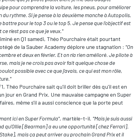
quipe pour comprendre la voiture, les pneus, pour améliorer
in du rythme. Si je pense à la deuxième manche à Autopolis,
se battre pour le top 3 ou le top 5. Je pense que l'objectif est
t ce n'est pas ce que je veux."
éliminé en Q1 samedi, Théo Pourchaire était pourtant
rotégé de la Sauber Academy déplore une stagnation :
"On
cembre et deux en février. Et on n'a rien amélioré. Je pilote à
course, mais je ne crois pas avoir fait quelque chose de
 boulot possible avec ce que j'avais, ce qui est mon rôle,
ture."
, Théo Pourchaire sait qu'il doit briller dès qu'il est en
r un jour en Grand Prix. Une mauvaise campagne en Super
faires, même s'il a aussi conscience que la porte peut
formant ici en Super Formula"
, martèle-t-il.
"Mais je suis aussi
nd qu'Ollie [Bearman] a eu une opportunité [chez Ferrari].
Stake], mais ça peut arriver au prochain Grand Prix et il