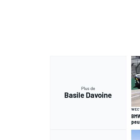
Plus de
Basile Davoine
WEC
BMW
peut