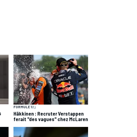
FORMULE 1
2 j
s
Häkkinen : Recruter Verstappen
ferait "des vagues" chez McLaren