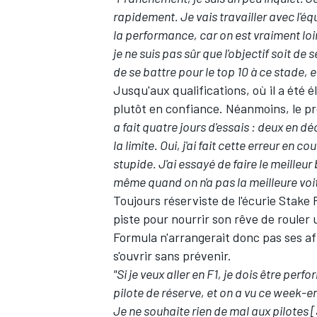
rapidement. Je vais travailler avec l'é
la performance, car on est vraiment lo
je ne suis pas sûr que l'objectif soit de 
de se battre pour le top 10 à ce stade, e
Jusqu'aux qualifications, où il a été 
plutôt en confiance. Néanmoins, le p
a fait quatre jours d'essais : deux en dé
la limite. Oui, j'ai fait cette erreur en 
stupide. J'ai essayé de faire le meilleur
même quand on n'a pas la meilleure voi
Toujours réserviste de l'écurie Stake F1
piste pour nourrir son rêve de roule
Formula n'arrangerait donc pas ses af
s'ouvrir sans prévenir.
"Si je veux aller en F1, je dois être per
pilote de réserve, et on a vu ce week-e
Je ne souhaite rien de mal aux pilotes [