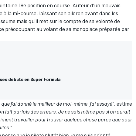
lointaine 18e position en course. Auteur d'un mauvais
iste à la mi-course, laissant son aileron avant dans les
 assume mais qu'il met sur le compte de sa volonté de
 préoccupant au volant de sa monoplace préparée par
 ses débuts en Super Formula
e que j'ai donné le meilleur de moi-même, j'ai essayé"
, estime
n fait parfois des erreurs. Je ne sais même pas si on aurait
raiment travailler pour trouver quelque chose parce que pour
lles."
 pense que je pilote plutôt bien, je me suis adapté