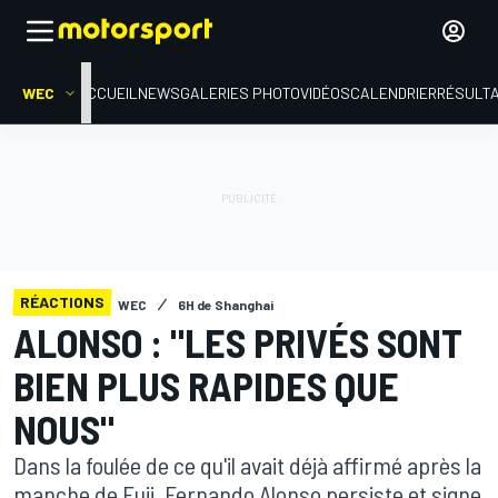
WEC
ACCUEIL
NEWS
GALERIES PHOTO
VIDÉOS
CALENDRIER
RÉSULT
RÉACTIONS
WEC
6H de Shanghai
ALONSO : "LES PRIVÉS SONT
BIEN PLUS RAPIDES QUE
NOUS"
Dans la foulée de ce qu'il avait déjà affirmé après la
manche de Fuji, Fernando Alonso persiste et signe