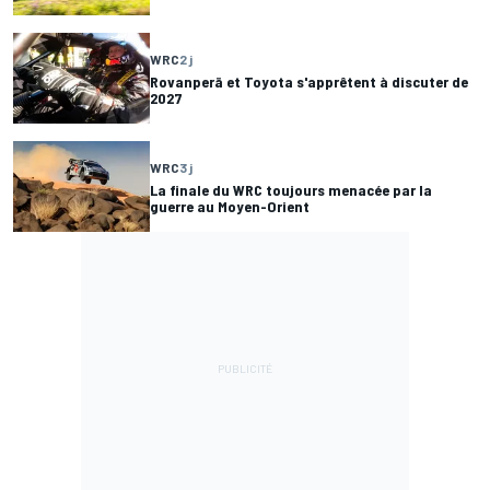
WRC
2 j
Rovanperä et Toyota s'apprêtent à discuter de
2027
WRC
3 j
La finale du WRC toujours menacée par la
guerre au Moyen-Orient