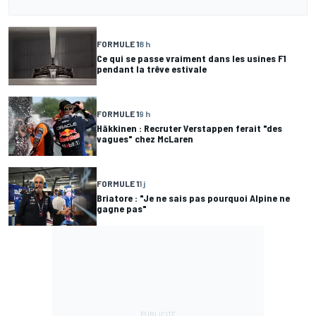
FORMULE 1
8 h
Ce qui se passe vraiment dans les usines F1
pendant la trêve estivale
FORMULE 1
9 h
Häkkinen : Recruter Verstappen ferait "des
vagues" chez McLaren
FORMULE 1
1 j
Briatore : "Je ne sais pas pourquoi Alpine ne
gagne pas"