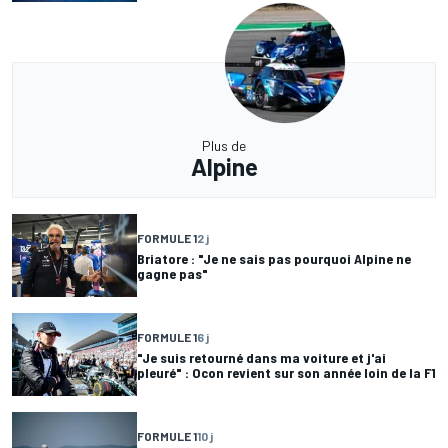
Plus de
Alpine
FORMULE 1
2 j
Briatore : "Je ne sais pas pourquoi Alpine ne
gagne pas"
FORMULE 1
6 j
"Je suis retourné dans ma voiture et j'ai
pleuré" : Ocon revient sur son année loin de la F1
FORMULE 1
10 j