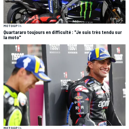
MOTOGP
1 h
Quartararo toujours en difficulté : "Je suis très tendu sur
la moto"
MOTOGP
1 h