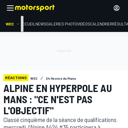
WEC
ACCUEIL
NEWS
GALERIES PHOTO
VIDÉOS
CALENDRIER
RÉSULT
RÉACTIONS
WEC
24 Heures du Mans
ALPINE EN HYPERPOLE AU
MANS : "CE N'EST PAS
L'OBJECTIF"
Classé cinquième de la séance de qualifications
mercredi, l'Alpine A424 #35 participera à