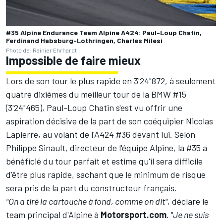
#35 Alpine Endurance Team Alpine A424: Paul-Loup Chatin,
Ferdinand Habsburg-Lothringen, Charles Milesi
Photo de: Rainier Ehrhardt
Impossible de faire mieux
Lors de son tour le plus rapide en 3'24"872, à seulement
quatre dixièmes du meilleur tour de la BMW #15
(3'24"465), Paul-Loup Chatin s'est vu offrir une
aspiration décisive de la part de son coéquipier
Nicolas
Lapierre
, au volant de l'A424 #36 devant lui. Selon
Philippe Sinault, directeur de l'équipe Alpine, la #35 a
bénéficié du tour parfait et estime qu'il sera difficile
d'être plus rapide, sachant que le minimum de risque
sera pris de la part du constructeur français.
"On a tiré la cartouche à fond, comme on dit",
déclare le
team principal d'Alpine à
Motorsport.com
. "Je ne suis