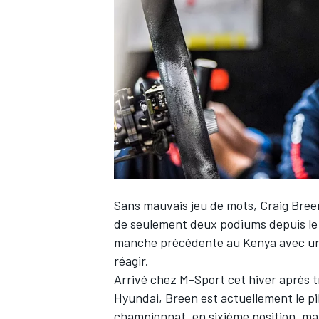
WRC
Sans mauvais jeu de mots,
Craig Bree
de seulement deux podiums depuis le dé
manche précédente au Kenya avec une l
WEC
réagir.
Arrivé chez M-Sport cet hiver après t
Hyundai, Breen est actuellement le pil
championnat, en sixième position, mai