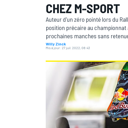
CHEZ M-SPORT
Auteur d'un zéro pointé lors du Ra
position précaire au championnat à
prochaines manches sans retenue 
Willy Zinck
MOTOGP
Mis à jour:
27 juil. 2022, 08:43