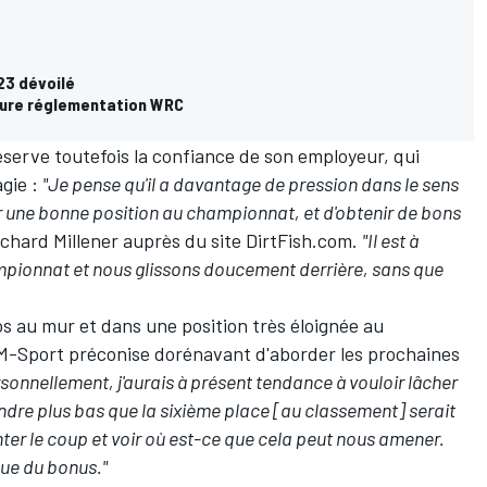
23 dévoilé
uture réglementation WRC
serve toutefois la confiance de son employeur, qui
agie :
"Je pense qu'il a davantage de pression dans le sens
voir une bonne position au championnat, et d'obtenir de bons
Richard Millener auprès du site DirtFish.com.
"Il est à
pionnat et nous glissons doucement derrière, sans que
os au mur et dans une position très éloignée au
M-Sport préconise dorénavant d'aborder les prochaines
sonnellement, j'aurais à présent tendance à vouloir lâcher
dre plus bas que la sixième place [au classement] serait
nter le coup et voir où est-ce que cela peut nous amener.
que du bonus."