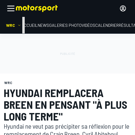
WRC
ACCUEIL
NEWS
GALERIES PHOTO
VIDÉOS
CALENDRIER
RÉSULT
WRC
HYUNDAI REMPLACERA
BREEN EN PENSANT "À PLUS
LONG TERME"
Hyundai ne veut pas précipiter sa réflexion pour le
remplacement de Craig Breen, Cyril Abiteboul