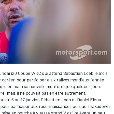
Hyundai i20 Coupe WRC qui attend
Sébastien Loeb
le mois
 coréen pour participer à six rallyes mondiaux l'année
ndre en main sa nouvelle monture que quelques jours
ré, mais il ne pouvait pas en être autrement.
u du 6 au 17 janvier
, Sébastien Loeb et
Daniel Elena
pour participer aux reconnaissances puis au shakedown
ne mise en bouche à vitesse grand V qui relèvera un peu