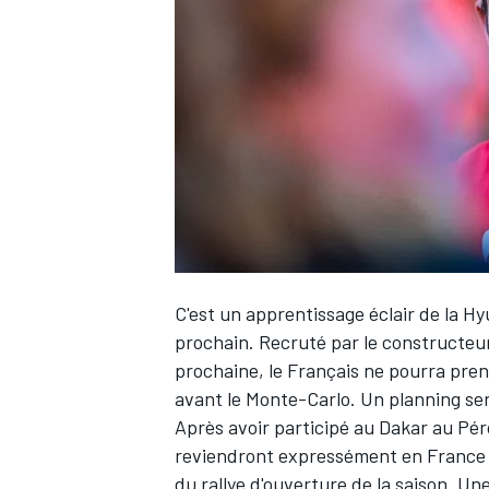
WRC
C'est un apprentissage éclair de la 
prochain. Recruté par le constructeur
prochaine, le Français ne pourra pre
WEC
avant le Monte-Carlo. Un planning ser
Après avoir participé au
Dakar au Péro
reviendront expressément en France 
du rallye d'ouverture de la saison. U