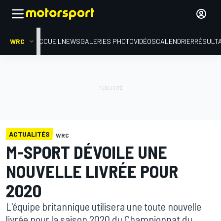
WRC
ACCUEIL
NEWS
GALERIES PHOTO
VIDÉOS
CALENDRIER
RÉSULT
ACTUALITÉS
WRC
M-SPORT DÉVOILE UNE
NOUVELLE LIVRÉE POUR
2020
L'équipe britannique utilisera une toute nouvelle
livrée pour la saison 2020 du Championnat du