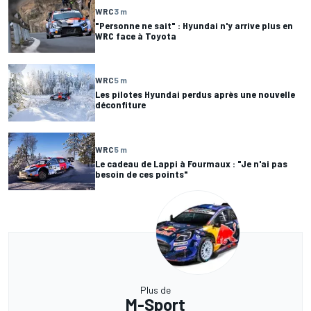
WRC
3 m
"Personne ne sait" : Hyundai n'y arrive plus en
WRC face à Toyota
WRC
5 m
Les pilotes Hyundai perdus après une nouvelle
déconfiture
WRC
5 m
Le cadeau de Lappi à Fourmaux : "Je n'ai pas
besoin de ces points"
Plus de
M-Sport