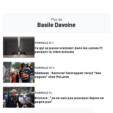
Plus de
Basile Davoine
FORMULE 1
9 h
Ce qui se passe vraiment dans les usines F1
pendant la trêve estivale
FORMULE 1
10 h
Häkkinen : Recruter Verstappen ferait "des
vagues" chez McLaren
FORMULE 1
1 j
Briatore : "Je ne sais pas pourquoi Alpine ne
gagne pas"