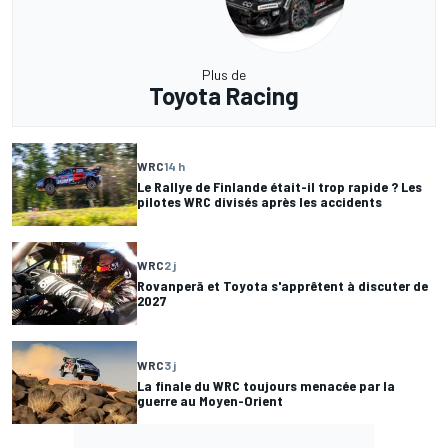
Plus de
Toyota Racing
WRC
14 h
Le Rallye de Finlande était-il trop rapide ? Les
pilotes WRC divisés après les accidents
WRC
2 j
Rovanperä et Toyota s'apprêtent à discuter de
2027
WRC
3 j
La finale du WRC toujours menacée par la
guerre au Moyen-Orient