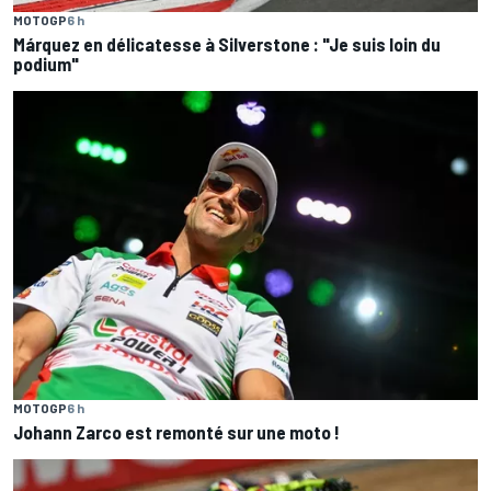
MOTOGP
6 h
Márquez en délicatesse à Silverstone : "Je suis loin du
podium"
MOTOGP
6 h
Johann Zarco est remonté sur une moto !